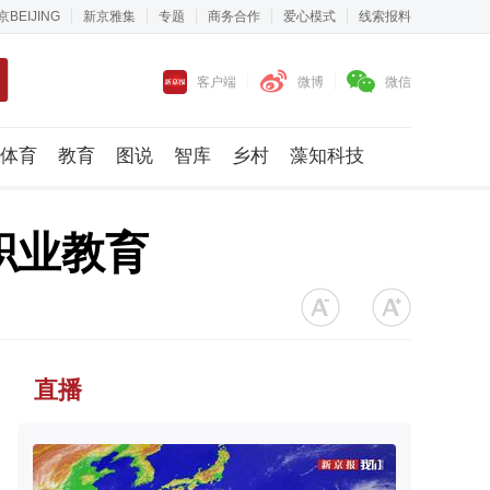
京BEIJING
新京雅集
专题
商务合作
爱心模式
线索报料
客户端
微博
微信
体育
教育
图说
智库
乡村
藻知科技
职业教育
直播