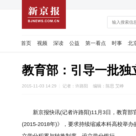
首页
视频
深读
公益
第一看点
时事
北
潮流智造局
城市好望角
海星生活社
稿件组
教育部：引导一批独
2015-11-03 14:29
记者：许路阳 编辑：陈思 艾峥
新京报快讯(记者许路阳)11月3日，教育部
(2015-2018年)》，要求持续缩减本科高