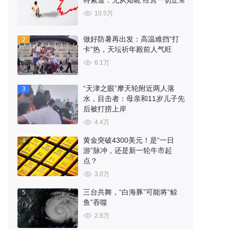
特索道：无从知晓 经营一切正常
10.5万
做好防暑再出发：高温难挡“打
2
卡”热，天坛祈年殿前人气旺
6.1万
“天津之眼”摩天轮附近两人落
3
水，目击者：母亲和11岁儿子先
后被打捞上岸
4.4万
黄金突破4300美元！是“一日
4
游”脉冲，还是新一轮牛市起
点？
3.0万
三台共舞，“白海豚”可能将“鲸
5
鱼”吞噬
2.8万