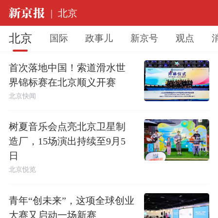
|
北京
北京
国际
政事儿
新京号
观点
首次落地中国！索道滑水世
界锦标赛在北京顺义开赛
北京快闻
树夏音乐会点亮北京卫星制
造厂，15场演出持续至9月5
日
北京悦览
青年“创未来”，这项全球创业
大赛又启动一场新赛