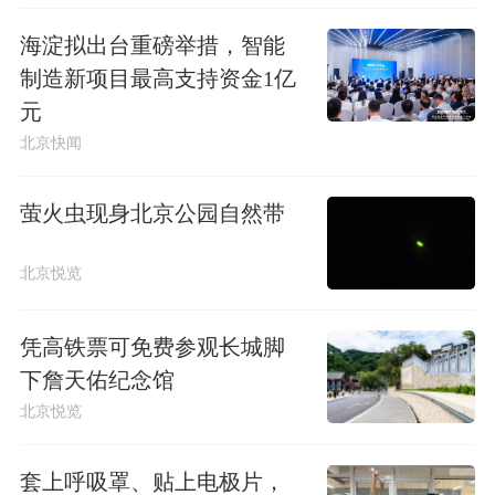
海淀拟出台重磅举措，智能
制造新项目最高支持资金1亿
元
北京快闻
萤火虫现身北京公园自然带
北京悦览
凭高铁票可免费参观长城脚
下詹天佑纪念馆
北京悦览
套上呼吸罩、贴上电极片，