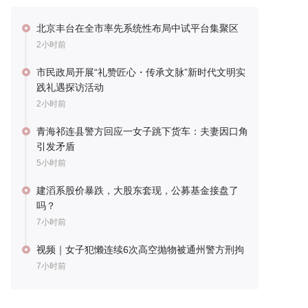
北京丰台在全市率先系统性布局中试平台集聚区
2小时前
市民政局开展“礼赞匠心・传承文脉”新时代文明实
践礼遇探访活动
2小时前
青海祁连县警方回应一女子跳下货车：夫妻因口角
引发矛盾
5小时前
建滔系股价暴跌，大股东套现，公募基金接盘了
吗？
7小时前
视频｜女子犯懒连续6次高空抛物被通州警方刑拘
7小时前