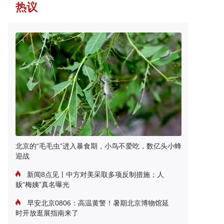
热议
北京的“毛毛虫”进入暴食期，小鸟不爱吃，数亿头小蜂
迎战
新闻8点见丨中方对美采取多项反制措施；人
贩“梅姨”真名曝光
早安北京0806：高温黄警！暑期北京博物馆延
时开放逛展指南来了