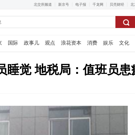
北交所频道
新京号
电子报
千龙网
贝壳财经
北
京
国际
政事儿
观点
浪花资本
消费
娱乐
文化
视频组
员睡觉 地税局：值班员患