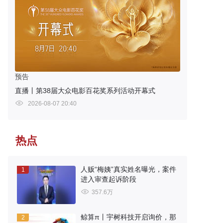
预告
直播丨第38届大众电影百花奖系列活动开幕式
2026-08-07 20:40
热点
人贩“梅姨”真实姓名曝光，案件
1
进入审查起诉阶段
357.6万
鲸算π丨宇树科技开启询价，那
2