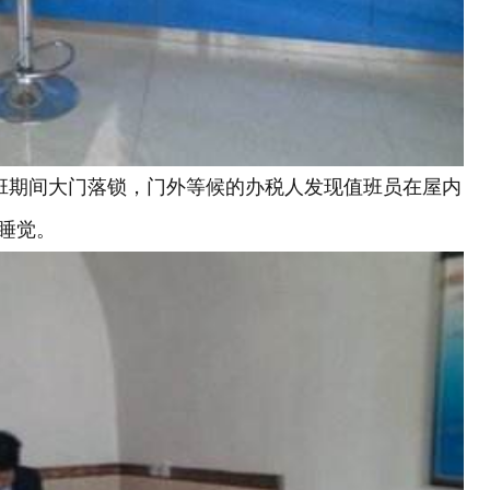
上班期间大门落锁，门外等候的办税人发现值班员在屋内
睡觉。