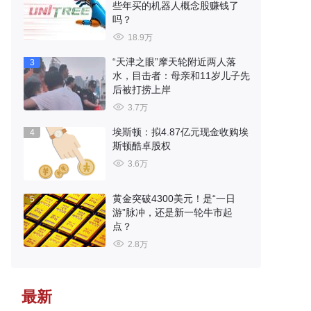
些年买的机器人概念股赚钱了
吗？
18.9万
“天津之眼”摩天轮附近两人落
3
水，目击者：母亲和11岁儿子先
后被打捞上岸
3.7万
埃斯顿：拟4.87亿元现金收购埃
4
斯顿酷卓股权
3.6万
黄金突破4300美元！是“一日
5
游”脉冲，还是新一轮牛市起
点？
2.8万
最新