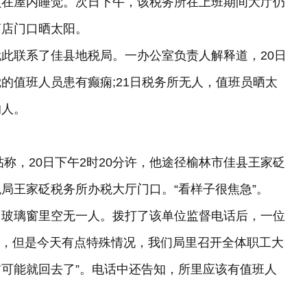
员在屋内睡觉。次日下午，该税务所在上班期间大厅仍
商店门口晒太阳。
就此联系了佳县地税局。一办公室负责人解释道，20日
的值班人员患有癫痫;21日税务所无人，值班员晒太
的人。
称，20日下午2时20分许，他途径榆林市佳县王家砭
局王家砭税务所办税大厅门口。“看样子很焦急”。
玻璃窗里空无一人。拨打了该单位监督电话后，一位
题，但是今天有点特殊情况，我们局里召开全体职工大
可能就回去了”。电话中还告知，所里应该有值班人