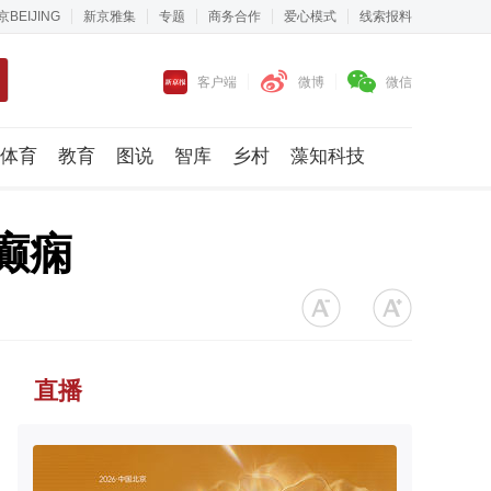
京BEIJING
新京雅集
专题
商务合作
爱心模式
线索报料
客户端
微博
微信
体育
教育
图说
智库
乡村
藻知科技
癫痫
直播