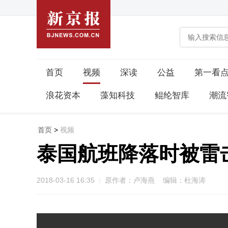
首页
视频
深读
公益
第一看
浪花资本
藻知科技
鲲纶智库
潮流
首页
>
视频
泰国航班降落时被雷
2018-03-16 16:35
原作者：卢海燕 编辑：杜海涛