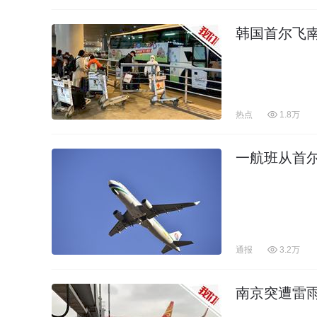
韩国首尔飞南
热点
1.8万
一航班从首
通报
3.2万
南京突遭雷