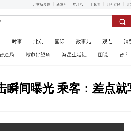
北交所频道
新京号
电子报
千龙网
贝壳财经
北
点
时事
北京
国际
政事儿
观点
消
智造局
城市好望角
海星生活社
图说
智库
击瞬间曝光 乘客：差点就