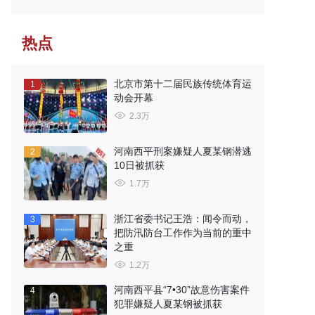
热点
北京市第十二届民族传统体育运
1
动会开幕
2.3万
河南西平刑案嫌疑人夏某钢潜逃
2
10日被抓获
1.7万
浙江省委书记王浩：闻令而动，
3
把防汛防台工作作为当前的重中
之重
1.2万
河南西平县“7•30”故意伤害案件
4
犯罪嫌疑人夏某钢被抓获