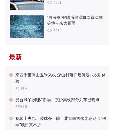
8441
“白海豚”登陆后残涡将给京津冀
5
等地带来大暴雨
6974
最新
京西千亩高山玉米采收 深山村落开启沉浸式农耕体
验
1分钟前
受台风“白海豚”影响，京沪高铁部分列车已晚点
6分钟前
视频丨夹包、绫球齐上阵！北京民族传统运动会“稀
罕”项目真不少