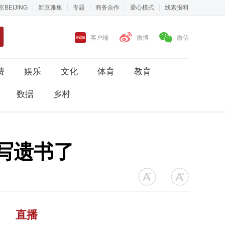
京BEIJING
新京雅集
专题
商务合作
爱心模式
线索报料
客户端
微博
微信
费
娱乐
文化
体育
教育
数据
乡村
写遗书了
直播