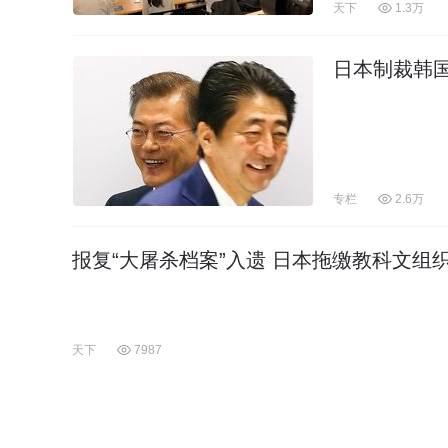
天下
1.3万
日本制裁韩
专栏
2.6万
报复“大屠杀档案”入遗 日本拖缴教科文组
天下
7987