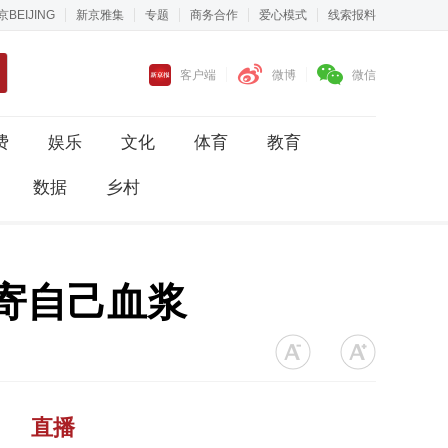
京BEIJING
新京雅集
专题
商务合作
爱心模式
线索报料
客户端
微博
微信
费
娱乐
文化
体育
教育
数据
乡村
寄自己血浆
直播