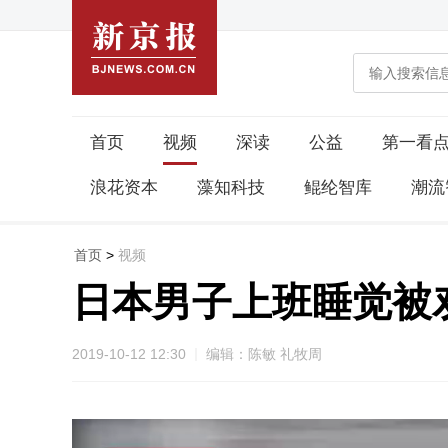
首页
视频
深读
公益
第一看
浪花资本
藻知科技
鲲纶智库
潮流
首页
>
视频
日本男子上班睡觉被
2019-10-12 12:30
编辑：陈敏 礼牧周