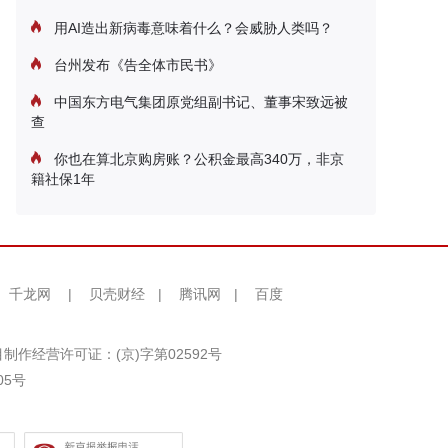
用AI造出新病毒意味着什么？会威胁人类吗？
台州发布《告全体市民书》
中国东方电气集团原党组副书记、董事宋致远被
查
你也在算北京购房账？公积金最高340万，非京
籍社保1年
千龙网
|
贝壳财经
|
腾讯网
|
百度
制作经营许可证：(京)字第02592号
05号