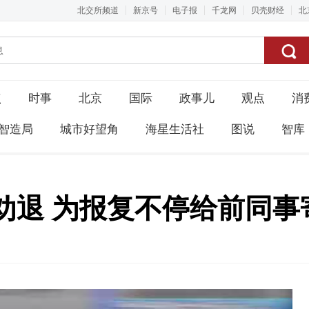
北交所频道
新京号
电子报
千龙网
贝壳财经
北
点
时事
北京
国际
政事儿
观点
消
智造局
城市好望角
海星生活社
图说
智库
劝退 为报复不停给前同事