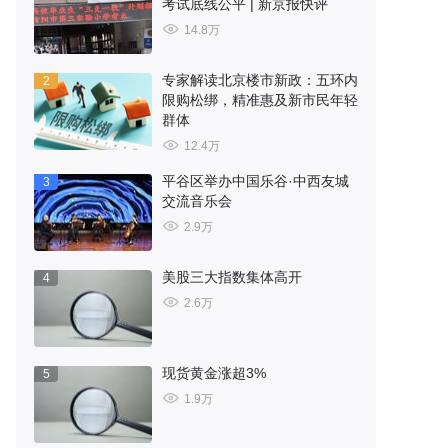
考试底线公平 | 新京报快评
14.8万
专家解读北京楼市新政：五环内
2
限购松绑，精准惠及新市民年轻
群体
12.4万
平谷区举办中国乐谷·中西友城
3
交流音乐会
2.9万
美股三大指数集体高开
4
2.6万
现货黄金涨超3%
5
1.9万