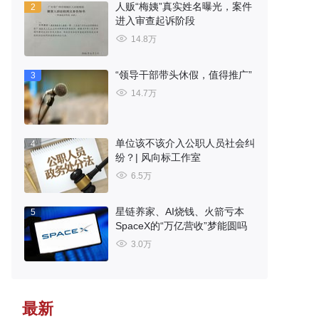
人贩“梅姨”真实姓名曝光，案件
2
进入审查起诉阶段
14.8万
“领导干部带头休假，值得推广”
3
14.7万
单位该不该介入公职人员社会纠
4
纷？| 风向标工作室
6.5万
星链养家、AI烧钱、火箭亏本
5
SpaceX的“万亿营收”梦能圆吗
3.0万
最新