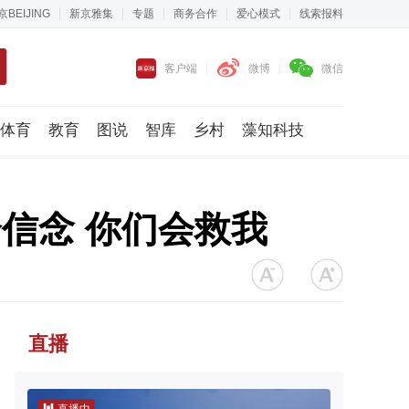
京BEIJING
新京雅集
专题
商务合作
爱心模式
线索报料
客户端
微博
微信
体育
教育
图说
智库
乡村
藻知科技
信念 你们会救我
直播