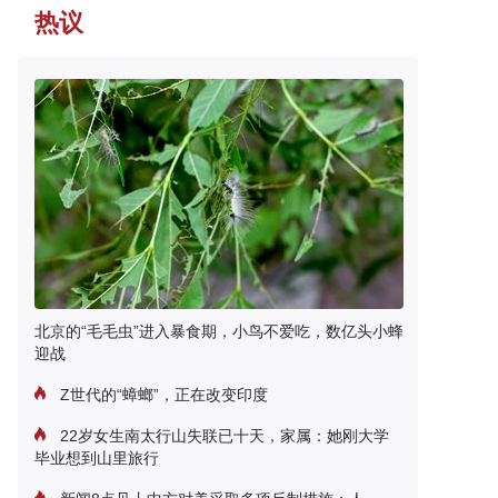
热议
北京的“毛毛虫”进入暴食期，小鸟不爱吃，数亿头小蜂
迎战
Z世代的“蟑螂”，正在改变印度
22岁女生南太行山失联已十天，家属：她刚大学
毕业想到山里旅行