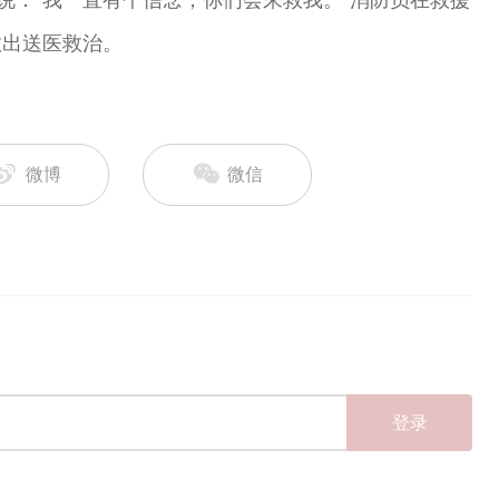
说：“我一直有个信念，你们会来救我。”消防员在救援
救出送医救治。
微博
微信
登录