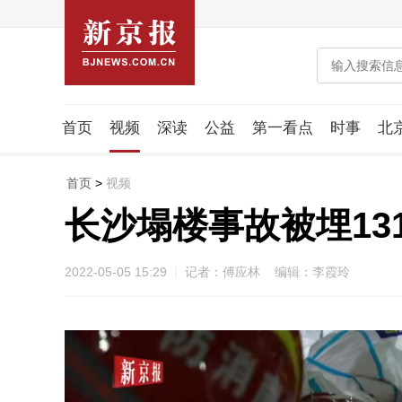
首页
视频
深读
公益
第一看点
时事
北
潮流智造局
城市好望角
海星生活社
稿件组
首页
>
视频
长沙塌楼事故被埋13
2022-05-05 15:29
记者：傅应林 编辑：李霞玲