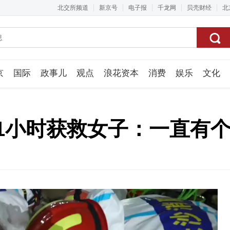
北交所频道
新京号
电子报
千龙网
贝壳财经
北
京
国际
政事儿
观点
浪花资本
消费
娱乐
文化
视频组
1小时获救女子：一直有个