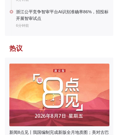
浙江公平竞争智审平台AI识别准确率86%，招投标
开展智审试点
6分钟前
热议
新闻8点见丨我国编制完成新版全月地质图；美对古巴