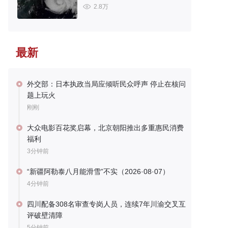
2.8万
最新
外交部：日本执政当局应倾听民众呼声 停止在核问
题上玩火
刚刚
大众电影百花奖启幕，北京朝阳推出多重惠民消费
福利
3分钟前
“新疆阿勒泰八月能滑雪”不实（2026·08·07）
4分钟前
四川配备308名审查专岗人员，连续7年川渝交叉互
评破壁清障
5分钟前