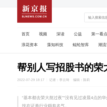
首页
视频
深读
公益
第一看
浪花资本
藻知科技
鲲纶智库
潮流
帮别人写招股书的荣
2022-07-29 18:17
记者：李云琦 编辑：陈莉
“基本都去荣大熬过夜”“没有见过凌晨4点的
技在证券行业颇有名气。