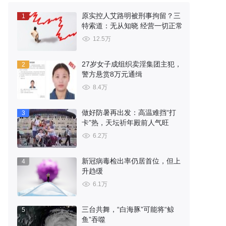
原实控人艾路明被刑事拘留？三
1
特索道：无从知晓 经营一切正常
12.5万
27岁女子成组织卖淫集团主犯，
2
警方悬赏8万元通缉
8.4万
做好防暑再出发：高温难挡“打
3
卡”热，天坛祈年殿前人气旺
6.2万
新冠病毒检出率仍居首位，但上
4
升趋缓
6.1万
三台共舞，“白海豚”可能将“鲸
5
鱼”吞噬