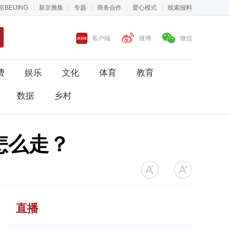
京BEIJING
新京雅集
专题
商务合作
爱心模式
线索报料
客户端
微博
微信
费
娱乐
文化
体育
教育
数据
乡村
怎么走？
直播