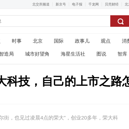
北交所频道
新京号
电子报
千龙网
贝壳财经
北
点
时事
北京
国际
政事儿
观点
消
智造局
城市好望角
海星生活社
图说
智库
大科技，自己的上市之路
华尔街，也见过凌晨4点的荣大”，创业20多年，荣大科