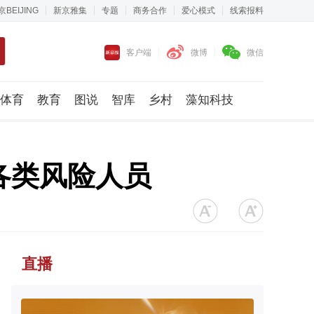
京BEIJING
新京雅集
专题
商务合作
爱心模式
线索报料
客户端
微博
微信
体育
教育
图说
智库
乡村
藻知科技
各类风险人员
直播