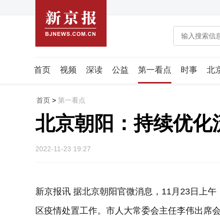
首页
视频
深读
公益
第一看点
时事
北
潮流智造局
城市好望角
海星生活社
稿件组
首页
>
第一看点
北京朝阳：持续优化
2022-11-23 19:27
新京报讯 据北京朝阳官微消息，11月23日上
区疫情处置工作。市人大常委会主任李伟出席