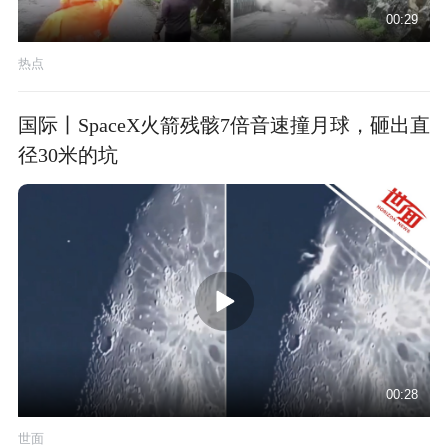
00:29
热点
国际丨SpaceX火箭残骸7倍音速撞月球，砸出直
径30米的坑
00:28
世面