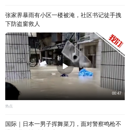
张家界暴雨有小区一楼被淹，社区书记徒手拽
下防盗窗救人
00:47
热点
国际｜日本一男子挥舞菜刀，面对警察鸣枪不