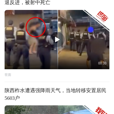
退反进，被射中死亡
00:33
世面
陕西柞水遭遇强降雨天气，当地转移安置居民
5603户