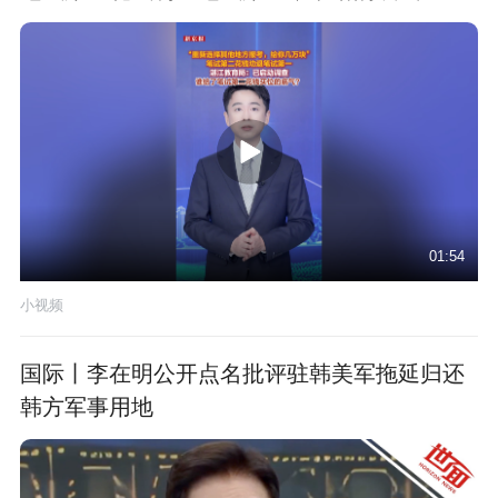
01:54
小视频
国际丨李在明公开点名批评驻韩美军拖延归还
韩方军事用地