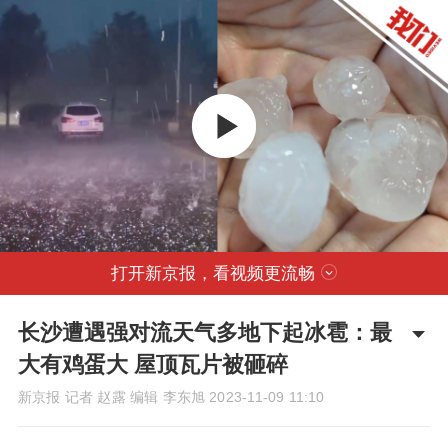
打开新京报，看视频更流畅
长沙遭遇强对流天气多地下起冰雹：最
大有鸡蛋大 屋顶瓦片被砸碎
新京报 记者 赵露 编辑 李东旭
2023-11-09 11:10