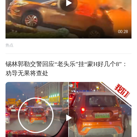
00:28
热点
锡林郭勒交警回应“老头乐”挂“蒙H好几个8”：
劝导无果将查处