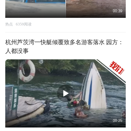
00:39
热点
6359阅读
杭州芦茨湾一快艇倾覆致多名游客落水 园方：
人都没事
00:25