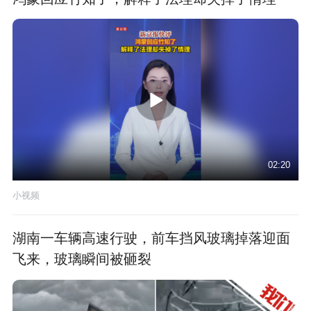
02:20
小视频
湖南一车辆高速行驶，前车挡风玻璃掉落迎面
飞来，玻璃瞬间被砸裂