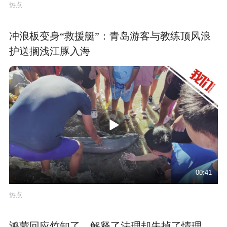
热点
冲浪板变身“救援艇”：青岛游客与教练顶风浪
护送搁浅江豚入海
00:41
热点
鸿蒙回应竹知了，解释了法理却失掉了情理