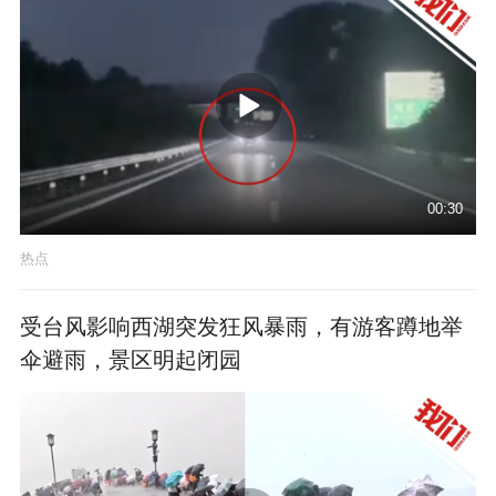
00:30
热点
受台风影响西湖突发狂风暴雨，有游客蹲地举
伞避雨，景区明起闭园