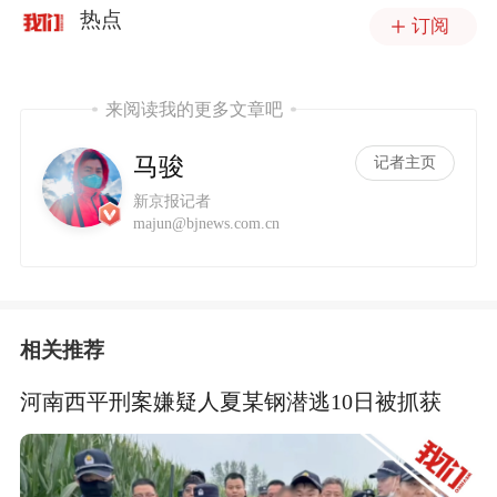
热点
订阅
来阅读我的更多文章吧
马骏
记者主页
新京报记者
majun@bjnews.com.cn
相关推荐
河南西平刑案嫌疑人夏某钢潜逃10日被抓获