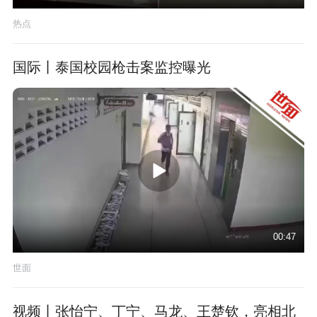
热点
国际丨泰国校园枪击案监控曝光
00:47
世面
视频丨张怡宁、丁宁、马龙、王楚钦，亮相北