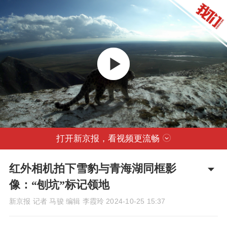
打开新京报，看视频更流畅
红外相机拍下雪豹与青海湖同框影
像：“刨坑”标记领地
新京报 记者 马骏 编辑 李霞玲
2024-10-25 15:37