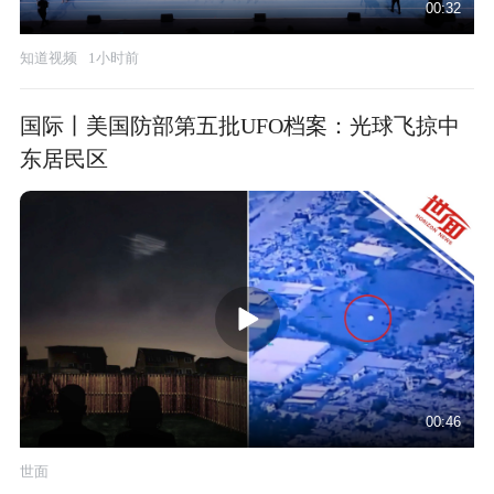
00:32
知道视频
1小时前
国际丨美国防部第五批UFO档案：光球飞掠中
东居民区
00:46
世面