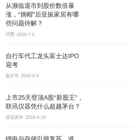
从濒临退市到股价数倍暴
涨，“摘帽”后亚振家居有哪
些问题待解？
消费
2026-7-6
自行车代工龙头富士达IPO
迎考
新京号
2026-6-5
上市25天登顶A股“新股王”，
联讯仪器凭什么超越茅台？
浪花资本
2026-5-18
锂电与存储引领复苏，谁