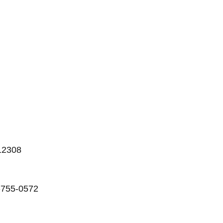
308
5-0572