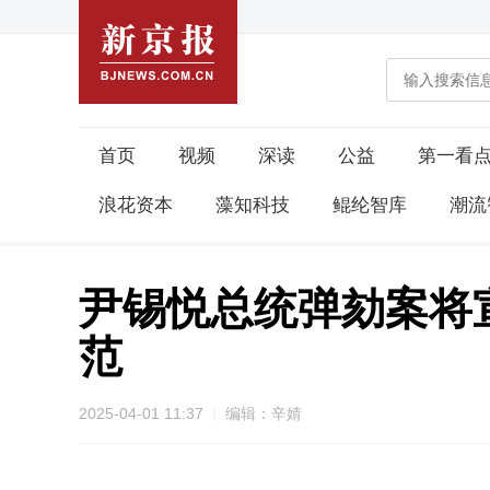
首页
视频
深读
公益
第一看
浪花资本
藻知科技
鲲纶智库
潮流
尹锡悦总统弹劾案将
范
2025-04-01 11:37
编辑：辛婧