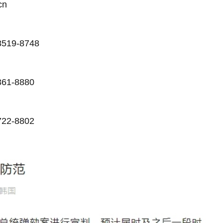
cn
9-8748
-8880
-8802