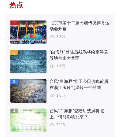
热点
北京市第十二届民族传统体育运
1
动会开幕
2.3万
“白海豚”登陆后残涡将给京津冀
2
等地带来大暴雨
1.1万
台风“白海豚”将于今日傍晚前后
3
在浙江玉环到温岭一带登陆
1.0万
台风“白海豚”登陆后残涡将北
4
上，何时影响北京？
7995