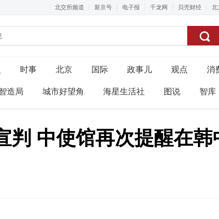
北交所频道
新京号
电子报
千龙网
贝壳财经
北
点
时事
北京
国际
政事儿
观点
消
智造局
城市好望角
海星生活社
图说
智库
宣判 中使馆再次提醒在韩