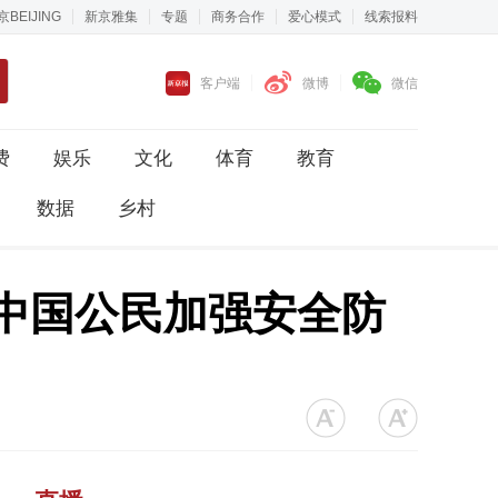
京BEIJING
新京雅集
专题
商务合作
爱心模式
线索报料
客户端
微博
微信
费
娱乐
文化
体育
教育
数据
乡村
中国公民加强安全防