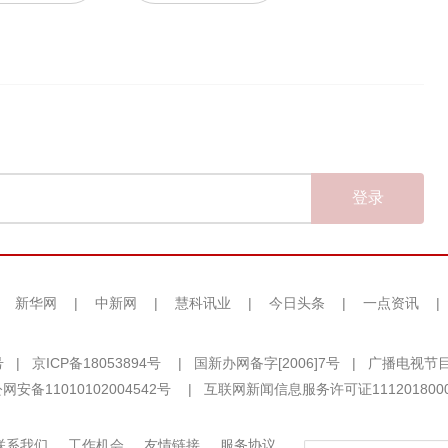
登录
|
新华网
|
中新网
|
慧科讯业
|
今日头条
|
一点资讯
|
号
|
京ICP备18053894号
|
国新办网备字[2006]7号
|
广播电视节目
网安备11010102004542号
|
互联网新闻信息服务许可证111201800
联系我们
工作机会
友情链接
服务协议