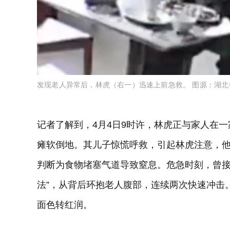
发现老人异常后，林虎（右一）迅速上前急救。 图源：湖北
记者了解到，4月4日9时许，林虎正与家人在
瘫软倒地。其儿子惊慌呼救，引起林虎注意，
判断为食物堵塞气道导致窒息。危急时刻，曾接
法”，从背后环抱老人腹部，连续两次快速冲击
面色转红润。