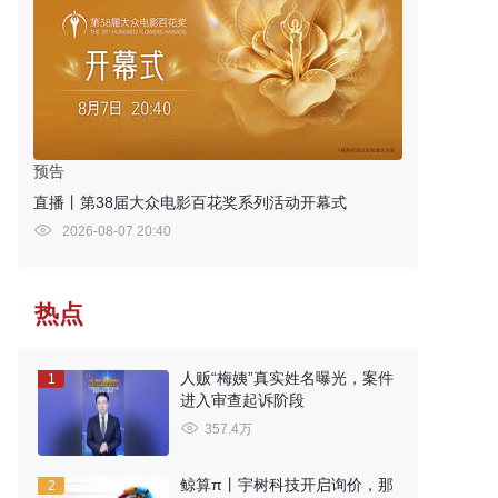
预告
直播丨第38届大众电影百花奖系列活动开幕式
2026-08-07 20:40
热点
人贩“梅姨”真实姓名曝光，案件
1
进入审查起诉阶段
357.4万
鲸算π丨宇树科技开启询价，那
2