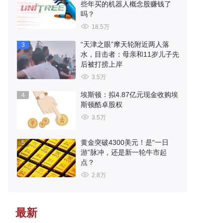
些年买的机器人概念股赚钱了
吗？
18.5万
“天津之眼”摩天轮附近两人落
3
水，目击者：母亲和11岁儿子先
后被打捞上岸
3.5万
埃斯顿：拟4.87亿元现金收购埃
4
斯顿酷卓股权
3.5万
黄金突破4300美元！是“一日
5
游”脉冲，还是新一轮牛市起
点？
2.8万
最新