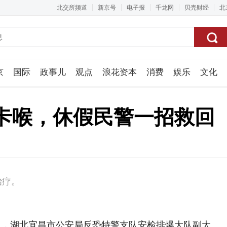
北交所频道
新京号
电子报
千龙网
贝壳财经
北
京
国际
政事儿
观点
浪花资本
消费
娱乐
文化
视频组
卡喉，休假民警一招救回
治疗。
日，湖北宜昌市公安局反恐特警支队安检排爆大队副大