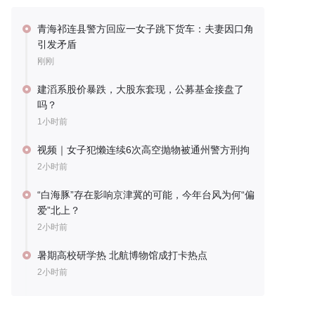
青海祁连县警方回应一女子跳下货车：夫妻因口角
引发矛盾
刚刚
建滔系股价暴跌，大股东套现，公募基金接盘了
吗？
1小时前
视频｜女子犯懒连续6次高空抛物被通州警方刑拘
2小时前
“白海豚”存在影响京津冀的可能，今年台风为何“偏
爱”北上？
2小时前
暑期高校研学热 北航博物馆成打卡热点
2小时前