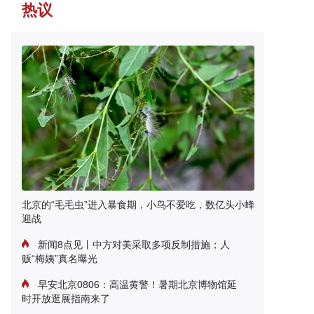
热议
北京的“毛毛虫”进入暴食期，小鸟不爱吃，数亿头小蜂
迎战
新闻8点见丨中方对美采取多项反制措施；人
贩“梅姨”真名曝光
早安北京0806：高温黄警！暑期北京博物馆延
时开放逛展指南来了