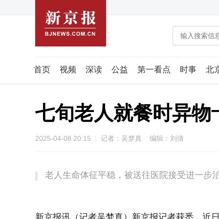
首页
视频
深读
公益
第一看点
时事
北
潮流智造局
城市好望角
海星生活社
稿件组
七旬老人就餐时异物
2025-04-08 20:15
记者：吴梦真 编辑：刘倩
老人生命体征平稳，被送往医院接受进一步
新京报讯（记者吴梦真）新京报记者获悉，近