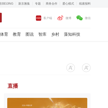
京BEIJING
新京雅集
专题
商务合作
爱心模式
线索报料
客户端
微博
微信
体育
教育
图说
智库
乡村
藻知科技
直播