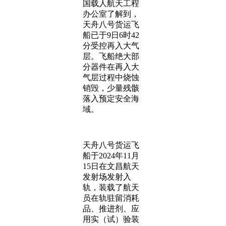
国载人航天工程
办公室了解到，
天舟八号货运飞
船已于9日6时42
分受控再入大气
层。飞船绝大部
分器件在再入大
气层过程中烧蚀
销毁，少量残骸
落入预定安全海
域。
天舟八号货运飞
船于2024年11月
15日在文昌航天
发射场发射入
轨，装载了航天
员在轨驻留消耗
品、推进剂、应
用实（试）验装