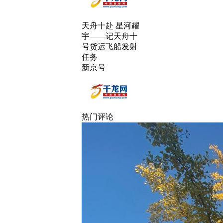
天舟十赴 星河耀
宇——记天舟十
号货运飞船发射
任务
新京号
热门评论