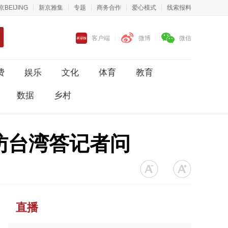
京BEIJING
新京雅集
专题
商务合作
爱心模式
线索报料
客户端
微博
微信
费
娱乐
文化
体育
教育
数据
乡村
访台湾答记者问
直播