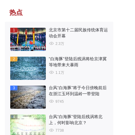
热点
北京市第十二届民族传统体育运
1
动会开幕
2.3万
“白海豚”登陆后残涡将给京津冀
2
等地带来大暴雨
1.1万
台风“白海豚”将于今日傍晚前后
3
在浙江玉环到温岭一带登陆
9745
台风“白海豚”登陆后残涡将北
4
上，何时影响北京？
7738