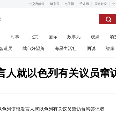
北交所频道
新京号
电子报
千龙网
贝壳财经
北
点
时事
北京
国际
政事儿
观点
消
智造局
城市好望角
海星生活社
图说
智库
言人就以色列有关议员窜
以色列使馆发言人就以色列有关议员窜访台湾答记者