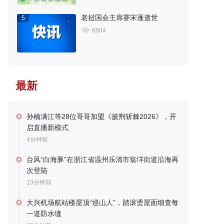
老挝国会主席赛宋蓬逝世
5
6604
最新
孙楠满江等28位哥哥加盟《披荆斩棘2026》，开
启直播新模式
4分钟前
台风“白海豚”在浙江省温州乐清市翁垟街道沿海再
次登陆
13分钟前
大兴机场航站楼屋顶“巡山人”，踏滚烫屋面细查每
一道防水缝