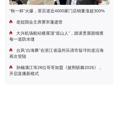
“秋一杯”火爆，茶百道近4000家门店销量涨超300%
老挝国会主席赛宋蓬逝世
大兴机场航站楼屋顶“巡山人”，踏滚烫屋面细查
每一道防水缝
台风“白海豚”在浙江省温州乐清市翁垟街道沿海
再次登陆
孙楠满江等28位哥哥加盟《披荆斩棘2026》，
开启直播新模式