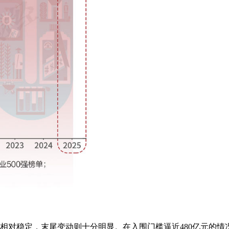
相对稳定，末尾变动则十分明显。在入围门槛逼近480亿元的情况