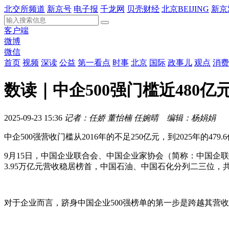
北交所频道
新京号
电子报
千龙网
贝壳财经
北京BEIJING
新京
客户端
微博
微信
首页
视频
深读
公益
第一看点
时事
北京
国际
政事儿
观点
消费
数读｜中企500强门槛近480亿
2025-09-23 15:36
记者：任娇 董怡楠 任婉晴 编辑：杨娟娟
中企500强营收门槛从2016年的不足250亿元，到2025年的479
9月15日，中国企业联合会、中国企业家协会（简称：中国企联）
3.95万亿元营收稳居榜首，中国石油、中国石化分列二三位，
对于企业而言，跻身中国企业500强榜单的第一步是跨越其营