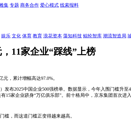
雅集
专题
商务合作
爱心模式
线索报料
娱乐
文化
体育
教育
浪花资本
藻知科技
鲲纶智库
潮流智造局
元，11家企业“踩线”上榜
.6亿元，累计增幅高达97.0%。
发布2025中国企业500强榜单。数据显示，今年入围门槛升至47
共有15家企业跻身“万亿俱乐部”。前十格局中，京东集团首次
收门槛，而这道门槛正变得越来越高。