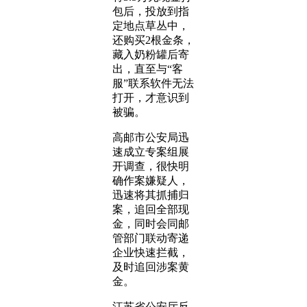
包后，投放到指
定地点草丛中，
还购买2根金条，
藏入奶粉罐后寄
出，直至与“客
服”联系软件无法
打开，才意识到
被骗。
高邮市公安局迅
速成立专案组展
开调查，很快明
确作案嫌疑人，
迅速将其抓捕归
案，追回全部现
金，同时会同邮
管部门联动寄递
企业快速拦截，
及时追回涉案黄
金。
江苏省公安厅反