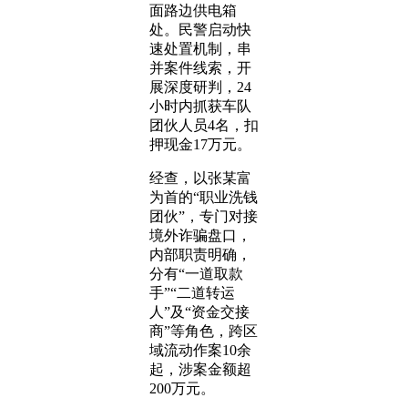
面路边供电箱
处。民警启动快
速处置机制，串
并案件线索，开
展深度研判，24
小时内抓获车队
团伙人员4名，扣
押现金17万元。
经查，以张某富
为首的“职业洗钱
团伙”，专门对接
境外诈骗盘口，
内部职责明确，
分有“一道取款
手”“二道转运
人”及“资金交接
商”等角色，跨区
域流动作案10余
起，涉案金额超
200万元。