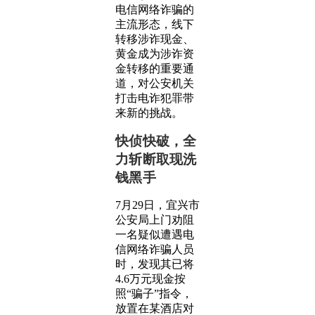
电信网络诈骗的
主流形态，线下
转移涉诈现金、
黄金成为涉诈资
金转移的重要通
道，对公安机关
打击电诈犯罪带
来新的挑战。
快侦快破，全
力斩断取现洗
钱黑手
7月29日，宜兴市
公安局上门劝阻
一名疑似遭遇电
信网络诈骗人员
时，发现其已将
4.6万元现金按
照“骗子”指令，
放置在某酒店对