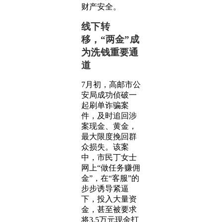
财产安全。
线下转
移，“两金”成
为洗钱重要通
道
7月初，高邮市公
安局成功侦破一
起刷单诈骗案
件，及时追回涉
案现金、黄金，
最大限度挽回群
众损失。该案
中，市民丁女士
网上“做任务赚佣
金”，在“客服”的
步步诱导紧逼
下，投入大量资
金，甚至被要求
将3.5万元现金打