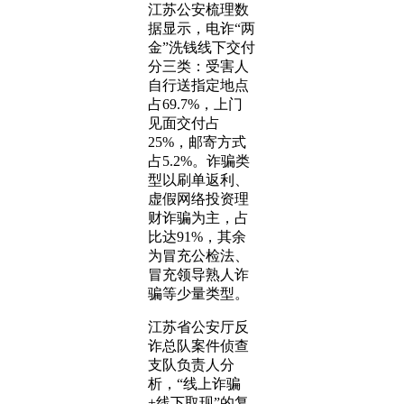
江苏公安梳理数
据显示，电诈“两
金”洗钱线下交付
分三类：受害人
自行送指定地点
占69.7%，上门
见面交付占
25%，邮寄方式
占5.2%。诈骗类
型以刷单返利、
虚假网络投资理
财诈骗为主，占
比达91%，其余
为冒充公检法、
冒充领导熟人诈
骗等少量类型。
江苏省公安厅反
诈总队案件侦查
支队负责人分
析，“线上诈骗
+线下取现”的复