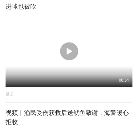
进球也被吹
00:34
世面
视频丨渔民受伤获救后送鱿鱼致谢，海警暖心
拒收