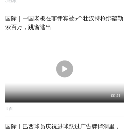
小视频
国际｜中国老板在菲律宾被5个壮汉持枪绑架勒
索百万，跳窗逃出
00:41
世面
国际｜巴西球员庆祝进球跃过广告牌掉洞里，