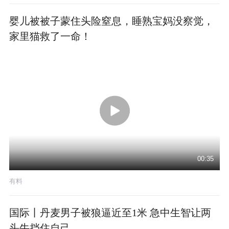
婴儿被被子蒙住头险窒息，睡熟宝妈没察觉，
家里猫救了一命！
00:35
有料
国际丨丹麦男子被狼逼近至1米 急中生智让两
头牛挡住自己