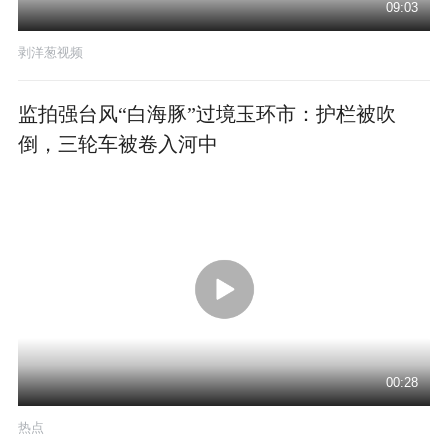
09:03
剥洋葱视频
监拍强台风“白海豚”过境玉环市：护栏被吹
倒，三轮车被卷入河中
00:28
热点