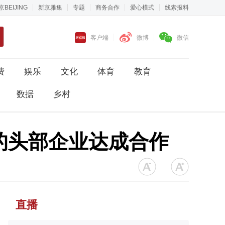
京BEIJING
新京雅集
专题
商务合作
爱心模式
线索报料
客户端
微博
微信
费
娱乐
文化
体育
教育
数据
乡村
的头部企业达成合作
直播