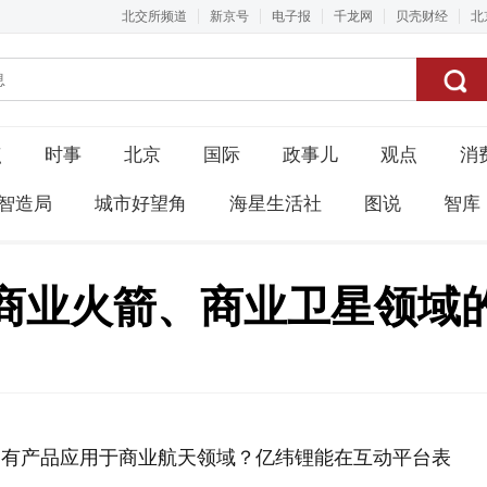
北交所频道
新京号
电子报
千龙网
贝壳财经
北
点
时事
北京
国际
政事儿
观点
消
智造局
城市好望角
海星生活社
图说
智库
商业火箭、商业卫星领域
公司有产品应用于商业航天领域？亿纬锂能在互动平台表