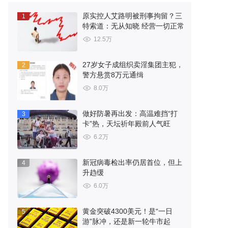
原实控人艾路明被刑事拘留？三
1
特索道：无从知晓 经营一切正常
12.5万
27岁女子成组织卖淫集团主犯，
2
警方悬赏8万元通缉
8.0万
做好防暑再出发：高温难挡“打
3
卡”热，天坛祈年殿前人气旺
6.2万
新冠病毒检出率仍居首位，但上
4
升趋缓
6.0万
黄金突破4300美元！是“一日
5
游”脉冲，还是新一轮牛市起