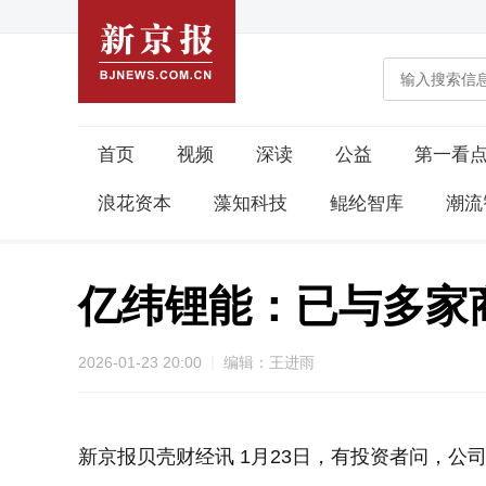
首页
视频
深读
公益
第一看
浪花资本
藻知科技
鲲纶智库
潮流
亿纬锂能：已与多家
2026-01-23 20:00
编辑：王进雨
新京报贝壳财经讯 1月23日，有投资者问，