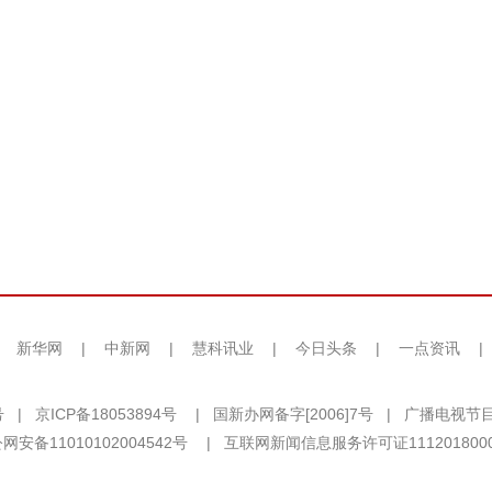
|
新华网
|
中新网
|
慧科讯业
|
今日头条
|
一点资讯
|
号
|
京ICP备18053894号
|
国新办网备字[2006]7号
|
广播电视节目
网安备11010102004542号
|
互联网新闻信息服务许可证111201800