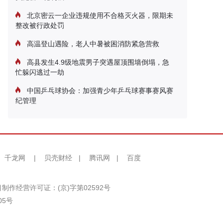
北京密云一企业违规使用不合格灭火器，限期未
整改被行政处罚
高温登山遇险，老人中暑被困消防紧急营救
高县发生4.9级地震男子突遇屋顶围墙倒塌，急
忙躲闪逃过一劫
中国乒乓球协会：加强青少年乒乓球赛事赛风赛
纪管理
千龙网
|
贝壳财经
|
腾讯网
|
百度
制作经营许可证：(京)字第02592号
05号