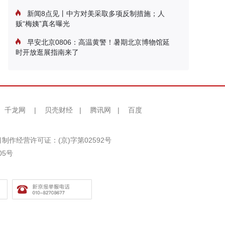
新闻8点见丨中方对美采取多项反制措施；人
贩“梅姨”真名曝光
早安北京0806：高温黄警！暑期北京博物馆延
时开放逛展指南来了
千龙网
|
贝壳财经
|
腾讯网
|
百度
制作经营许可证：(京)字第02592号
05号