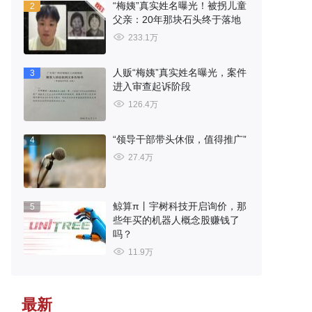
“梅姨”真实姓名曝光！被拐儿童
2
父亲：20年那块石头终于落地
233.1万
人贩“梅姨”真实姓名曝光，案件
3
进入审查起诉阶段
126.4万
“领导干部带头休假，值得推广”
4
27.4万
鲸算π丨宇树科技开启询价，那
5
些年买的机器人概念股赚钱了
吗？
11.9万
最新