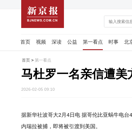
首页
视频
深读
公益
第一看点
时事
北
潮流智造局
城市好望角
海星生活社
稿件组
首页
>
第一看点
马杜罗一名亲信遭美
2026-02-05 09:10
据新华社波哥大2月4日电 据哥伦比亚蜗牛电台
内瑞拉被捕，即将被引渡到美国。