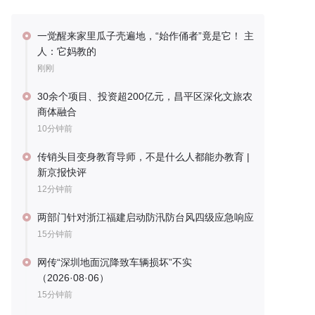
一觉醒来家里瓜子壳遍地，“始作俑者”竟是它！ 主
人：它妈教的
刚刚
30余个项目、投资超200亿元，昌平区深化文旅农
商体融合
10分钟前
传销头目变身教育导师，不是什么人都能办教育 |
新京报快评
12分钟前
两部门针对浙江福建启动防汛防台风四级应急响应
15分钟前
网传“深圳地面沉降致车辆损坏”不实
（2026·08·06）
15分钟前