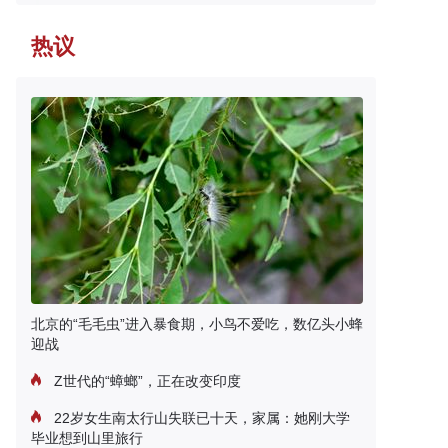
热议
北京的“毛毛虫”进入暴食期，小鸟不爱吃，数亿头小蜂
迎战
Z世代的“蟑螂”，正在改变印度
22岁女生南太行山失联已十天，家属：她刚大学
毕业想到山里旅行