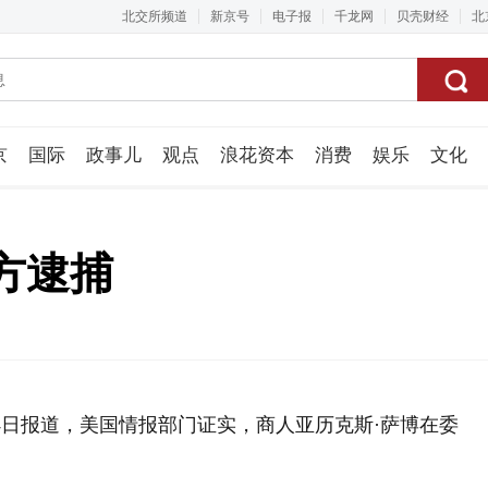
北交所频道
新京号
电子报
千龙网
贝壳财经
北
京
国际
政事儿
观点
浪花资本
消费
娱乐
文化
视频组
方逮捕
4日报道，美国情报部门证实，商人亚历克斯·萨博在委