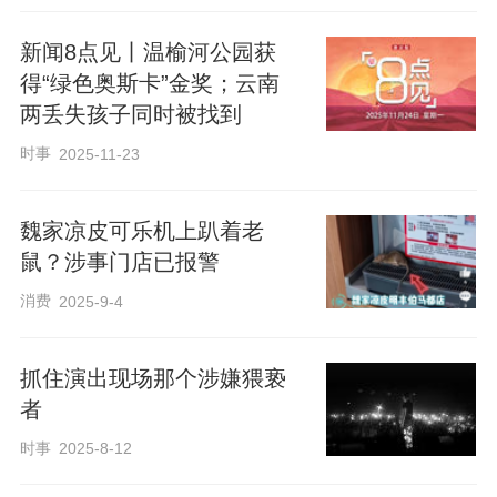
新闻8点见丨温榆河公园获
得“绿色奥斯卡”金奖；云南
两丢失孩子同时被找到
时事
2025-11-23
魏家凉皮可乐机上趴着老
鼠？涉事门店已报警
消费
2025-9-4
抓住演出现场那个涉嫌猥亵
者
时事
2025-8-12