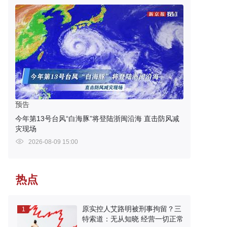
预告
今年第13号台风“白海豚”将登陆浙闽沿海 直击防风减
灾现场
2026-08-09 15:00
热点
原实控人艾路明被刑事拘留？三
1
特索道：无从知晓 经营一切正常