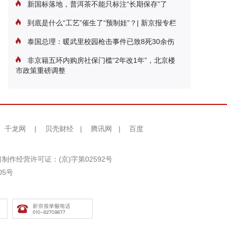
新国标落地，普洱茶不能只标注“长期保存”了
到底是什么“工艺”催生了“预制娃”？| 新京报专栏
泰国总理：暖武里校园枪击事件已致8死30余伤
非京籍五环内购房社保门槛“2年改1年”，北京楼
市政策重磅调整
千龙网
|
贝壳财经
|
腾讯网
|
百度
制作经营许可证：(京)字第02592号
05号