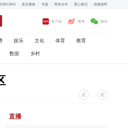
京BEIJING
新京雅集
专题
商务合作
爱心模式
线索报料
客户端
微博
微信
费
娱乐
文化
体育
教育
数据
乡村
区
直播