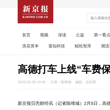
首页
视频
深读
公益
第一看
浪花资本
藻知科技
鲲纶智库
潮流
高德打车上线“车费保
2026-02-05 19:08
记者：陈维城 编辑：岳彩周
新京报贝壳财经讯（记者陈维城）2月5日，高德