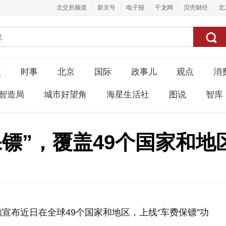
北交所频道
新京号
电子报
千龙网
贝壳财经
北
点
时事
北京
国际
政事儿
观点
消
智造局
城市好望角
海星生活社
图说
智库
镖”，覆盖49个国家和地
宣布近日在全球49个国家和地区，上线“车费保镖”功