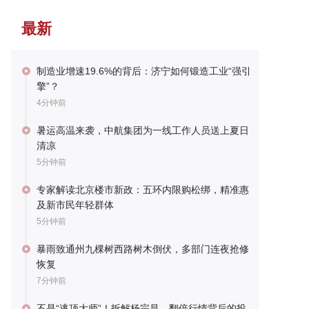
最新
制造业增速19.6%的背后：济宁如何锻造工业“强引
擎”？
4分钟前
暑运高温来袭，中航集团为一线工作人员送上夏日
清凉
5分钟前
专家解读北京楼市新政：五环内限购松绑，精准惠
及新市民年轻群体
5分钟前
暴雨致通州九棵树西路树木倒伏，多部门连夜抢修
恢复
7分钟前
不是“逃顶大师”！拆解杨宗昌，翻倍行情背后的投