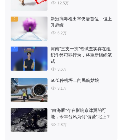
12.5万
新冠病毒检出率仍居首位，但上
2
升趋缓
6.2万
河南“三支一扶”笔试查实存在组
3
织作弊犯罪行为，将重新组织笔
试
3.6万
50℃停机坪上的民航姑娘
4
3.1万
“白海豚”存在影响京津冀的可
5
能，今年台风为何“偏爱”北上？
2.8万