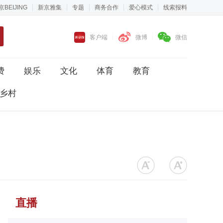
京BEIJING
新京雅集
专题
商务合作
爱心模式
线索报料
客户端
微博
微信
费
娱乐
文化
体育
教育
乡村
直播