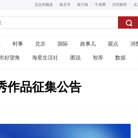
北交所频道
新京号
电子报
千龙网
贝壳财经
北
点
时事
北京
国际
政事儿
观点
消
市好望角
海星生活社
图说
智库
数据
秀作品征集公告