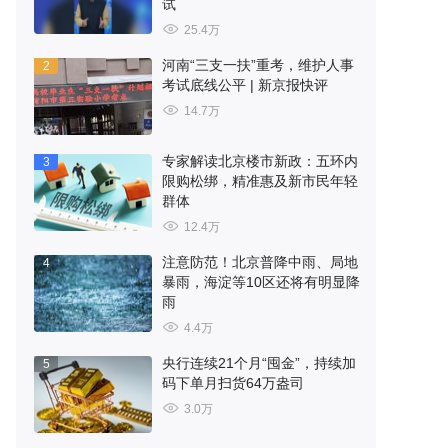
试
25.4万
河南“三支一扶”重考，维护人事
2
考试底线公平 | 新京报快评
14.7万
专家解读北京楼市新政：五环内
3
限购松绑，精准惠及新市民年轻
群体
12.4万
注意防范！北京普降中雨、局地
4
暴雨，海淀等10区还将有明显降
雨
4.4万
央行连续21个月“囤金”，持续加
5
码下单月扫货64万盎司
3.0万