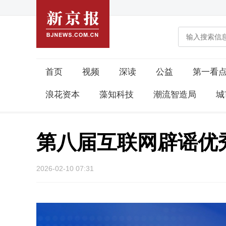
首页
视频
深读
公益
第一看
浪花资本
藻知科技
潮流智造局
城
第八届互联网辟谣优
2026-02-10 07:31