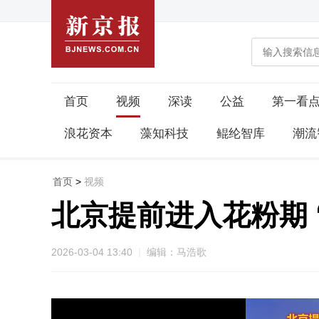
首页
视频
深读
公益
第一看
浪花资本
藻知科技
鲲纶智库
潮流
首页
>
视频
北京提前进入花粉期 
2026-03-04 13:40
编辑：马浩歌