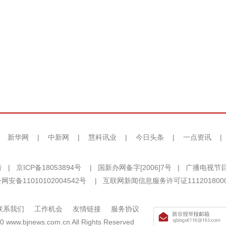
|
新华网
|
中新网
|
慧科讯业
|
今日头条
|
一点资讯
|
号
|
京ICP备18053894号
|
国新办网备字[2006]7号
|
广播电视节目
网安备11010102004542号
|
互联网新闻信息服务许可证111201800
联系我们
工作机会
友情链接
服务协议
0 www.bjnews.com.cn All Rights Reserved