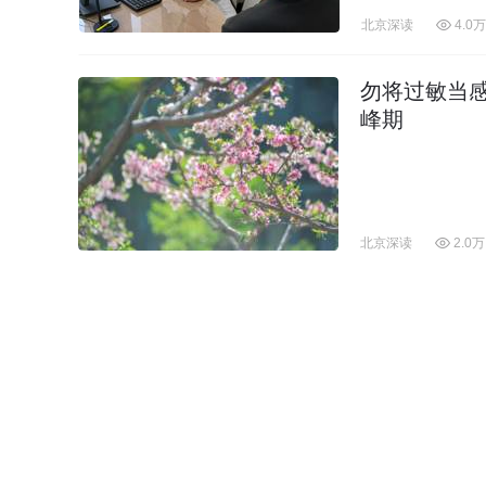
北京深读
4.0万
勿将过敏当
峰期
北京深读
2.0万