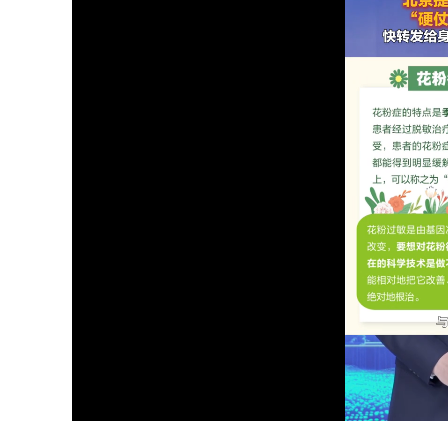
Loaded
:
Unmute
52.18%