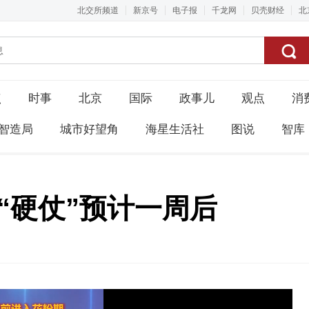
北交所频道
新京号
电子报
千龙网
贝壳财经
北
点
时事
北京
国际
政事儿
观点
消
智造局
城市好望角
海星生活社
图说
智库
“硬仗”预计一周后