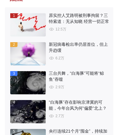
原实控人艾路明被刑事拘留？三
1
特索道：无从知晓 经营一切正常
12.5万
新冠病毒检出率仍居首位，但上
2
升趋缓
6.2万
三台共舞，“白海豚”可能将“鲸
3
鱼”吞噬
2.9万
“白海豚”存在影响京津冀的可
4
能，今年台风为何“偏爱”北上？
2.7万
央行连续21个月“囤金”，持续加
5