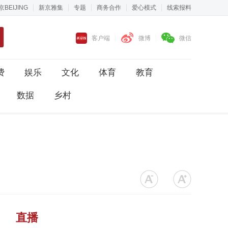
京BEIJING
新京雅集
专题
商务合作
爱心模式
线索报料
客户端
微博
微信
费
娱乐
文化
体育
教育
数据
乡村
直播