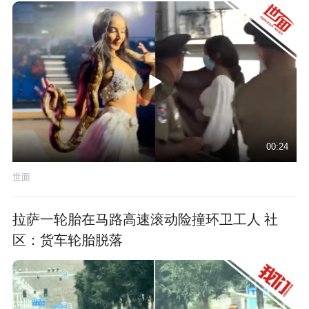
00:24
世面
拉萨一轮胎在马路高速滚动险撞环卫工人 社
区：货车轮胎脱落