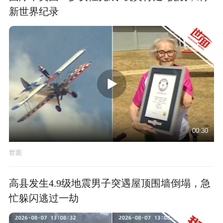
新世界纪录
00:30
世面
高县发生4.9级地震男子突遇屋顶围墙倒塌，急
忙躲闪逃过一劫