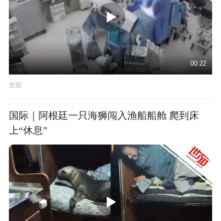
00:22
世面
国际｜阿根廷一只海狮闯入渔船船舱 爬到床
上“休息”