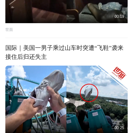
00:19
世面
国际｜美国一男子乘过山车时突遭“飞鞋”袭来
接住后归还失主
00:25