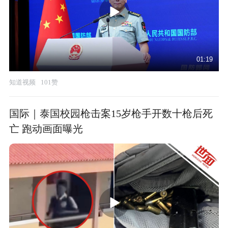
01:19
知道视频
101赞
国际｜泰国校园枪击案15岁枪手开数十枪后死
亡 跑动画面曝光