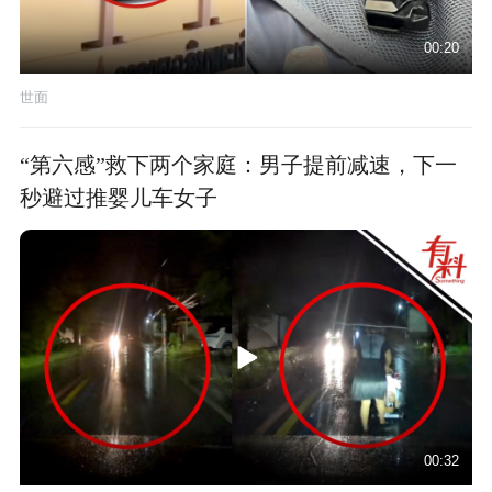
00:20
世面
“第六感”救下两个家庭：男子提前减速，下一
秒避过推婴儿车女子
00:32