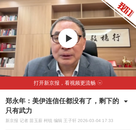
打开新京报，看视频更流畅
郑永年：美伊连信任都没有了，剩下的
只有武力
新京报 记者 苗玉薪 柯锐 编辑 王子轩
2026-03-04 17:33