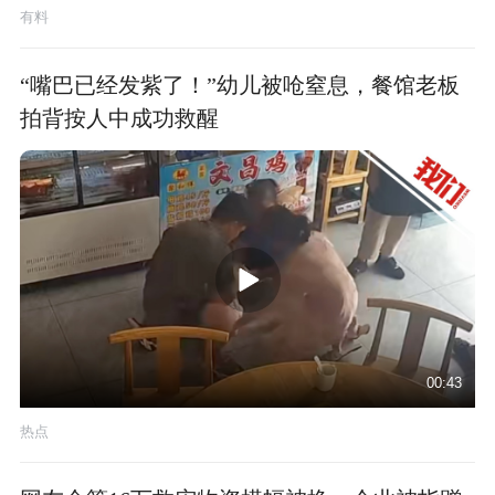
有料
“嘴巴已经发紫了！”幼儿被呛窒息，餐馆老板
拍背按人中成功救醒
00:43
热点