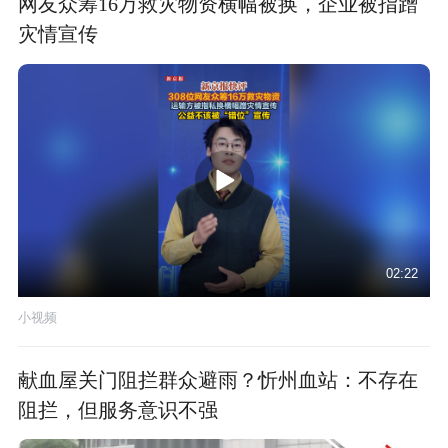
网友众筹16万救灾物资横幅被换，企业被指蹭
灾情宣传
02:22
小视频
献血屋关门阻拦群众避雨？忻州血站：不存在
阻拦，但服务意识不强