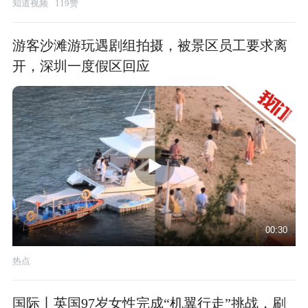
知道视频
119赞
游客沙滩游玩遇剧组拍摄，被景区员工要求离
开，深圳一度假区回应
00:30
热点
国际丨英国97岁女性完成“机翼行走”挑战，刷