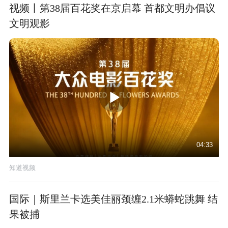
视频丨第38届百花奖在京启幕 首都文明办倡议
文明观影
04:33
知道视频
国际｜斯里兰卡选美佳丽颈缠2.1米蟒蛇跳舞 结
果被捕