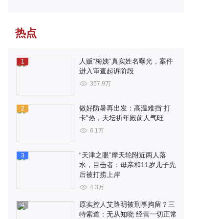
热点
人贩“梅姨”真实姓名曝光，案件
1
进入审查起诉阶段
357.9万
做好防暑再出发：高温难挡“打
2
卡”热，天坛祈年殿前人气旺
6.1万
“天津之眼”摩天轮附近两人落
3
水，目击者：母亲和11岁儿子先
后被打捞上岸
4.3万
原实控人艾路明被刑事拘留？三
4
特索道：无从知晓 经营一切正常