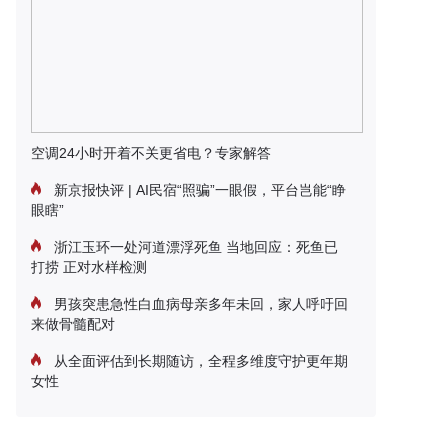
空调24小时开着不关更省电？专家解答
新京报快评 | AI民宿“照骗”一眼假，平台岂能“睁
眼瞎”
浙江玉环一处河道漂浮死鱼 当地回应：死鱼已
打捞 正对水样检测
男孩突患急性白血病母亲多年未回，家人呼吁回
来做骨髓配对
从全面评估到长期随访，全程多维度守护更年期
女性