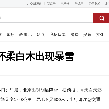
北交所频道
新京号
电子报
千龙网
贝壳财经
北
京
国际
政事儿
观点
浪花资本
消费
娱乐
文化
视频组
怀柔白木出现暴雪
5日）早晨，北京出现明显降雪，据预报，今天白天还
能见度1～3公里，局地不足500米，出行请注意交通