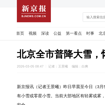
首页
视频
深读
公益
第一看点
时事
北
潮流智造局
城市好望角
海星生活社
稿件组
北京全市普降大雪，
2026-03-05 08:47
记者：王景曦 编辑：白爽
新京报讯（记者王景曦）昨日早晨至今日（3月
有小雪或零星小雪。当前大部地区有轻雾或雾，