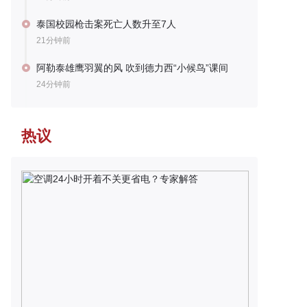
泰国校园枪击案死亡人数升至7人
21分钟前
阿勒泰雄鹰羽翼的风 吹到德力西“小候鸟”课间
24分钟前
热议