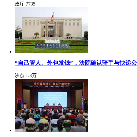
政厅
7735
“自己管人、外包发钱”，法院确认骑手与快递
沸点
1.3万