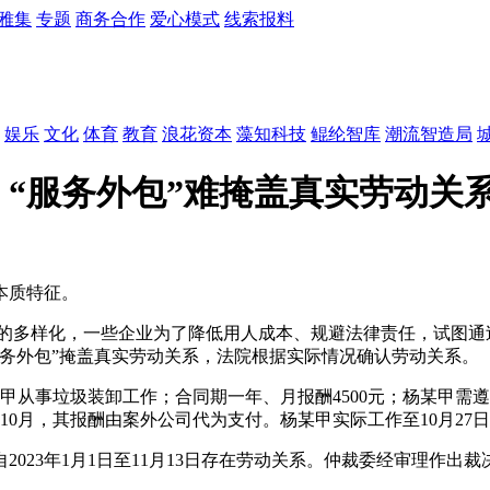
雅集
专题
商务合作
爱心模式
线索报料
娱乐
文化
体育
教育
浪花资本
藻知科技
鲲纶智库
潮流智造局
“服务外包”难掩盖真实劳动关
本质特征。
的多样化，一些企业为了降低用人成本、规避法律责任，试图通
务外包”掩盖真实劳动关系，法院根据实际情况确认劳动关系。
某甲从事垃圾装卸工作；合同期一年、月报酬4500元；杨某甲
10月，其报酬由案外公司代为支付。杨某甲实际工作至10月27日
3年1月1日至11月13日存在劳动关系。仲裁委经审理作出裁决，