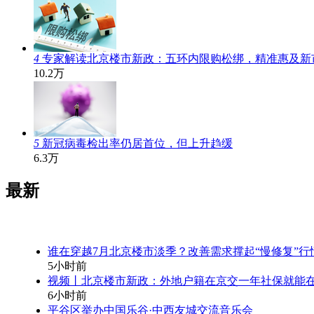
4
专家解读北京楼市新政：五环内限购松绑，精准惠及新
10.2万
5
新冠病毒检出率仍居首位，但上升趋缓
6.3万
最新
谁在穿越7月北京楼市淡季？改善需求撑起“慢修复”行
5小时前
视频丨北京楼市新政：外地户籍在京交一年社保就能
6小时前
平谷区举办中国乐谷·中西友城交流音乐会