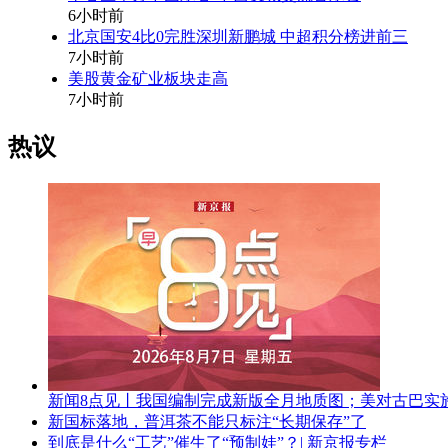
6小时前
北京国安4比0完胜深圳新鹏城 中超积分榜进前三
7小时前
美股黄金矿业板块走高
7小时前
热议
新闻8点见丨我国编制完成新版全月地质图；美对古巴实
新国标落地，普洱茶不能只标注“长期保存”了
到底是什么“工艺”催生了“预制娃”？| 新京报专栏