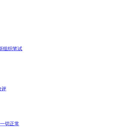
新组织笔试
快评
营一切正常