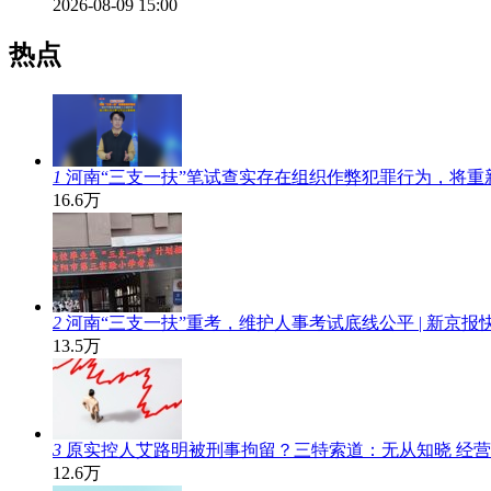
2026-08-09 15:00
热点
1
河南“三支一扶”笔试查实存在组织作弊犯罪行为，将重
16.6万
2
河南“三支一扶”重考，维护人事考试底线公平 | 新京报
13.5万
3
原实控人艾路明被刑事拘留？三特索道：无从知晓 经
12.6万