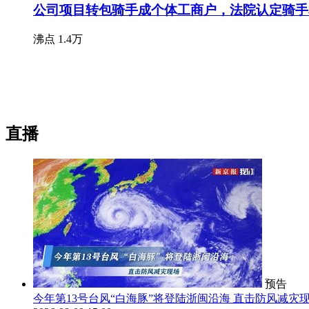
公司项目转包骑手成个体工商户，法院认定骑手
沸点
1.4万
直播
预告
今年第13号台风“白海豚”将登陆浙闽沿海 直击防风减灾