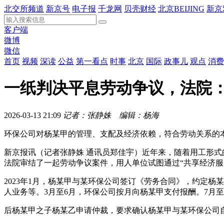
北交所频道
新京号
电子报
千龙网
贝壳财经
北京BEIJING
新京
客户端
微博
微信
首页
视频
深读
公益
第一看点
时事
北京
国际
政事儿
观点
消费
一纸判决平息劳动争议，法院：
2026-03-13 21:09
记者：张静姝 编辑：杨海
环保公司对杨某甲的管理、支配及经济依赖，符合劳动关系的
新京报讯（记者张静姝 通讯员郑佳宇）近年来，随着用工形式
法院审结了一起劳动争议案件，用人单位试图通过“共享经济服
2023年1月，杨某甲与某环保公司签订《劳务合同》，约定杨
人业务等。3月至6月，环保公司按月向杨某甲支付报酬。7月至
后杨某甲之子杨某乙申请仲裁，要求确认杨某甲与某环保公司自202