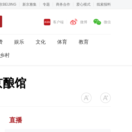
京BEIJING
新京雅集
专题
商务合作
爱心模式
线索报料
客户端
微博
微信
费
娱乐
文化
体育
教育
乡村
京酿馆
直播