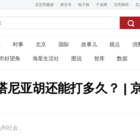
北交所频道
新京号
电子报
千龙网
贝壳财经
北
点
时事
北京
国际
政事儿
观点
消
市好望角
海星生活社
图说
智库
数据
塔尼亚胡还能打多久？ | 
色列社会。