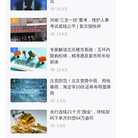
试
25.5万
河南“三支一扶”重考，维护人事
2
考试底线公平 | 新京报快评
14.8万
专家解读北京楼市新政：五环内
3
限购松绑，精准惠及新市民年轻
群体
12.4万
注意防范！北京普降中雨、局地
4
暴雨，海淀等10区还将有明显降
雨
4.4万
央行连续21个月“囤金”，持续加
5
码下单月扫货64万盎司
3.0万