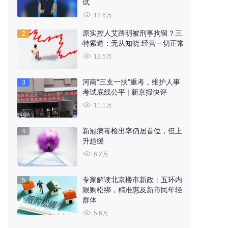
试
12.6万
原实控人艾路明被刑事拘留？三
2
特索道：无从知晓 经营一切正常
12.5万
河南“三支一扶”重考，维护人事
3
考试底线公平 | 新京报快评
11.1万
新冠病毒检出率仍居首位，但上
4
升趋缓
6.2万
专家解读北京楼市新政：五环内
5
限购松绑，精准惠及新市民年轻
群体
5.6万