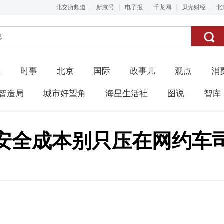
北交所频道
新京号
电子报
千龙网
贝壳财经
北
点
时事
北京
国际
政事儿
观点
消
智造局
城市好望角
海星生活社
图说
智库
安全成本别只压在网约车司
。