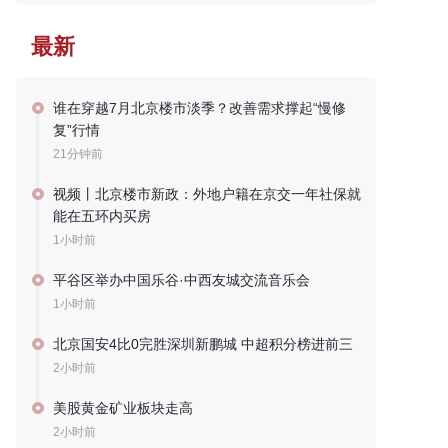
最新
谁在穿越7月北京楼市淡季？改善需求撑起“慢修
复”行情
21分钟前
视频丨北京楼市新政：外地户籍在京交一年社保就
能在五环内买房
1小时前
平谷区举办中国乐谷·中西友城交流音乐会
1小时前
北京国安4比0完胜深圳新鹏城 中超积分榜进前三
2小时前
美股黄金矿业板块走高
2小时前