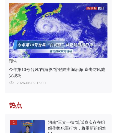
预告
今年第13号台风“白海豚”将登陆浙闽沿海 直击防风减
灾现场
2026-08-09 15:00
热点
河南“三支一扶”笔试查实存在组
1
织作弊犯罪行为，将重新组织笔