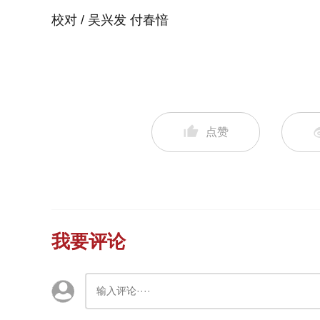
校对 / 吴兴发 付春愔
点赞
我要评论