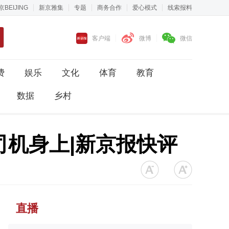
京BEIJING
新京雅集
专题
商务合作
爱心模式
线索报料
客户端
微博
微信
费
娱乐
文化
体育
教育
数据
乡村
机身上|新京报快评
直播