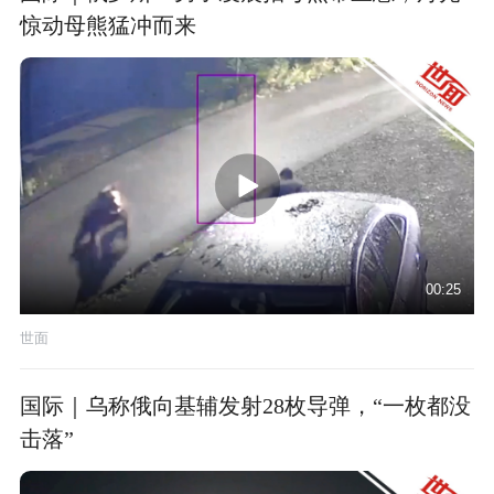
惊动母熊猛冲而来
00:25
世面
国际｜乌称俄向基辅发射28枚导弹，“一枚都没
击落”