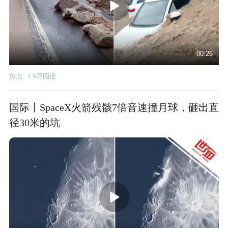
00:26
热点
1.9万阅读
国际丨SpaceX火箭残骸7倍音速撞月球，砸出直
径30米的坑