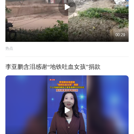
00:29
热点
李亚鹏含泪感谢“地铁吐血女孩”捐款