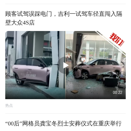
顾客试驾误踩电门，吉利一试驾车径直闯入隔
壁大众4S店
00:22
热点
“00后”网格员龚宝冬烈士安葬仪式在重庆举行