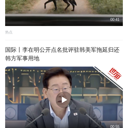
00:41
热点
国际丨李在明公开点名批评驻韩美军拖延归还
韩方军事用地
00:55