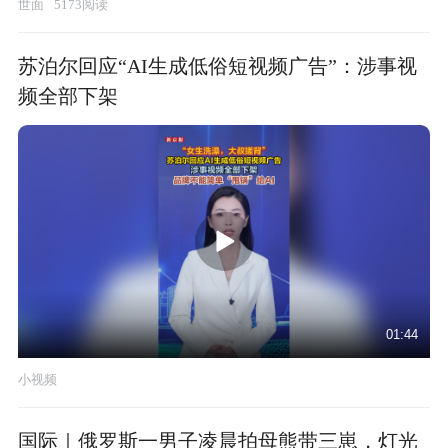
世面
5173阅读
苏泊尔回应“AI生成低俗短视频广告”：涉事视
频全部下架
01:44
小视频
国际｜俄罗斯一男子凌晨拍母熊带三崽，灯光