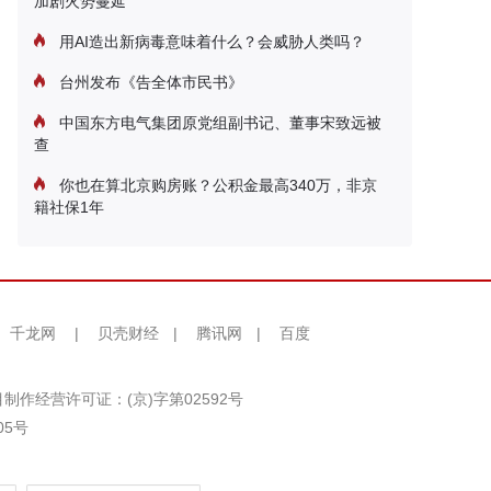
加剧火势蔓延
用AI造出新病毒意味着什么？会威胁人类吗？
台州发布《告全体市民书》
中国东方电气集团原党组副书记、董事宋致远被
查
你也在算北京购房账？公积金最高340万，非京
籍社保1年
千龙网
|
贝壳财经
|
腾讯网
|
百度
制作经营许可证：(京)字第02592号
05号