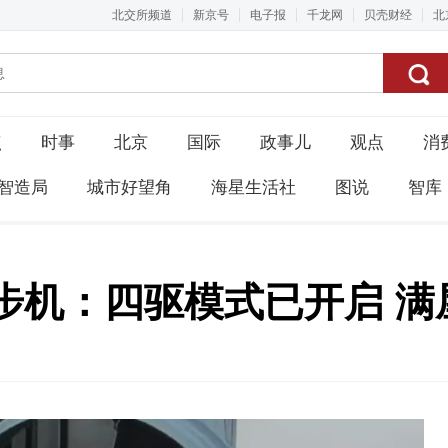
北交所频道
新京号
电子报
千龙网
贝壳财经
北
点
时事
北京
国际
政事儿
观点
消
智造局
城市好望角
海星生活社
图说
智库
步机：四驱模式已开启 满