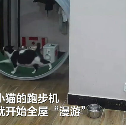
Loaded
:
100.00%