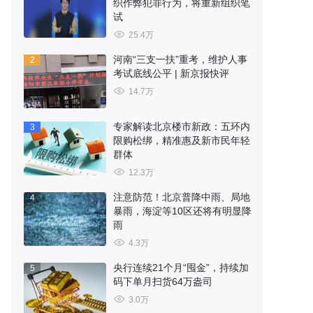
织作弊犯罪行为，将重新组织笔
试
25.4万
河南“三支一扶”重考，维护人事
2
考试底线公平 | 新京报快评
14.7万
专家解读北京楼市新政：五环内
3
限购松绑，精准惠及新市民年轻
群体
12.3万
注意防范！北京普降中雨、局地
4
暴雨，海淀等10区还将有明显降
雨
4.3万
央行连续21个月“囤金”，持续加
5
码下单月扫货64万盎司
3.0万