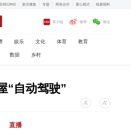
京BEIJING
新京雅集
专题
商务合作
爱心模式
线索报料
客户端
微博
微信
费
娱乐
文化
体育
教育
数据
乡村
屋“自动驾驶”
直播