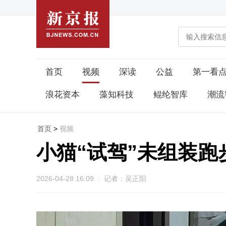
首页
视频
深读
公益
第一看
浪花资本
藻知科技
鲲纶智库
潮流
首页
>
视频
小猫“试驾”未组装跑
2026-04-28 16:09
记者：吴正阳