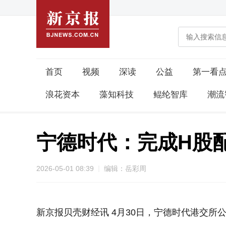
首页
视频
深读
公益
第一看
浪花资本
藻知科技
鲲纶智库
潮流
宁德时代：完成H股配
2026-05-01 08:39
编辑：岳彩周
新京报贝壳财经讯 4月30日，宁德时代港交所公