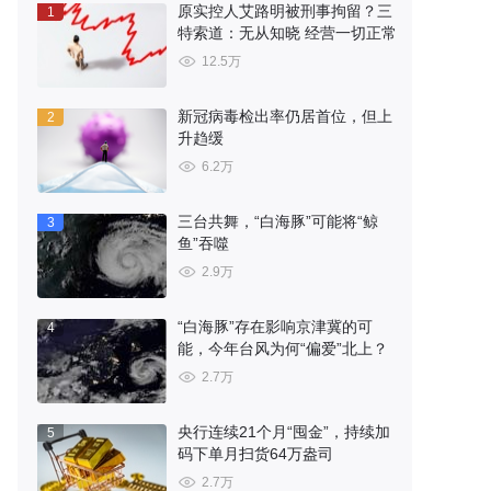
原实控人艾路明被刑事拘留？三
1
特索道：无从知晓 经营一切正常
12.5万
新冠病毒检出率仍居首位，但上
2
升趋缓
6.2万
三台共舞，“白海豚”可能将“鲸
3
鱼”吞噬
2.9万
“白海豚”存在影响京津冀的可
4
能，今年台风为何“偏爱”北上？
2.7万
央行连续21个月“囤金”，持续加
5
码下单月扫货64万盎司
2.7万