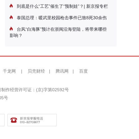
到底是什么“工艺”催生了“预制娃”？| 新京报专栏
泰国总理：暖武里校园枪击事件已致8死30余伤
台风“白海豚”预计在浙闽沿海登陆，将带来哪些
影响？
千龙网
|
贝壳财经
|
腾讯网
|
百度
制作经营许可证：(京)字第02592号
05号