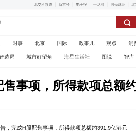
北交所频道
新京号
电子报
千龙网
贝壳财经
北
点
时事
北京
国际
政事儿
观点
消
智造局
城市好望角
海星生活社
图说
智库
售事项，所得款项总额约3
告，完成H股配售事项，所得款项总额约391.9亿港元