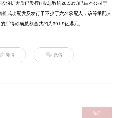
售股份扩大后已发行H股总数约28.58%)已由本公司于
元的配售价成功配发及发行予不少于六名承配人，该等承配人
所得款项总额合共约为391.9亿港元。
微博
微信
登录