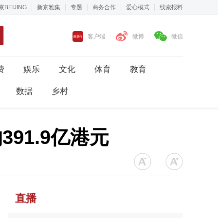
京BEIJING
新京雅集
专题
商务合作
爱心模式
线索报料
客户端
微博
微信
费
娱乐
文化
体育
教育
数据
乡村
91.9亿港元
直播