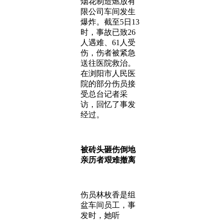
烟花制造燃放有
限公司车间发生
爆炸。截至5日13
时，事故已致26
人遇难、61人受
伤，伤者被紧急
送往医院救治。
在浏阳市人民医
院的部分伤员接
受总台记者采
访，回忆了事发
经过。
被砖头砸伤倒地
亲历者艰难撤离
伤员林枚香是组
盆车间员工，事
发时，她听