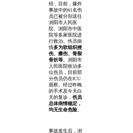
绍，目前，爆炸
事故中的61名伤
员已被分别送往
浏阳市人民医
院、浏阳市中医
院等多家医院进
行救治。伤员病
情
多为软组织挫
伤、擦伤、骨裂
骨折等
。浏阳市
人民医院收治多
位伤员，目前部
分伤员仍在ICU
观察。经过昨晚
的手术及今天白
天的复诊，
伤员
总体病情稳定，
均无生命危险
。
事故发生后，浏