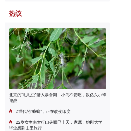
热议
北京的“毛毛虫”进入暴食期，小鸟不爱吃，数亿头小蜂
迎战
Z世代的“蟑螂”，正在改变印度
22岁女生南太行山失联已十天，家属：她刚大学
毕业想到山里旅行