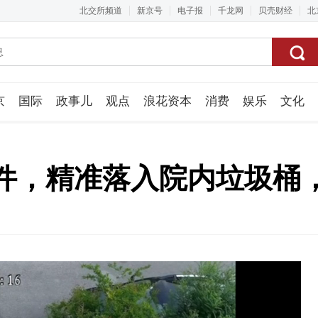
北交所频道
新京号
电子报
千龙网
贝壳财经
北
京
国际
政事儿
观点
浪花资本
消费
娱乐
文化
视频组
件，精准落入院内垃圾桶