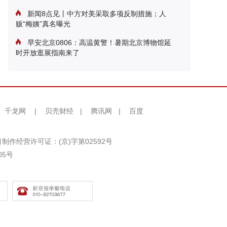
新闻8点见丨中方对美采取多项反制措施；人
贩“梅姨”真名曝光
早安北京0806：高温黄警！暑期北京博物馆延
时开放逛展指南来了
千龙网
|
贝壳财经
|
腾讯网
|
百度
制作经营许可证：(京)字第02592号
05号