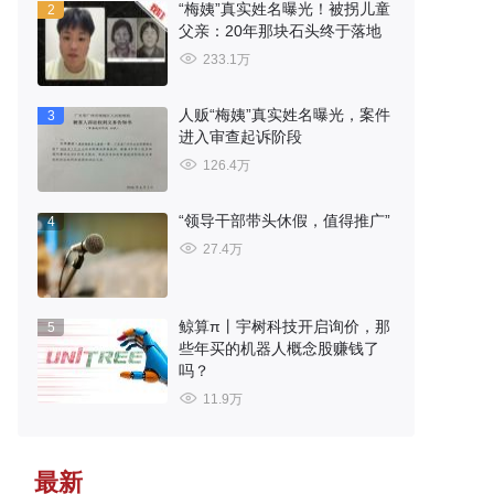
“梅姨”真实姓名曝光！被拐儿童
2
父亲：20年那块石头终于落地
233.1万
人贩“梅姨”真实姓名曝光，案件
3
进入审查起诉阶段
126.4万
“领导干部带头休假，值得推广”
4
27.4万
鲸算π丨宇树科技开启询价，那
5
些年买的机器人概念股赚钱了
吗？
11.9万
最新