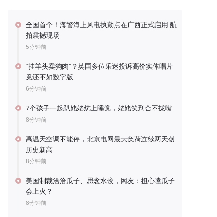
全国首个！海警海上风电执勤点在广西正式启用 航
拍震撼现场
5分钟前
“挂羊头卖狗肉”？英国多位乐迷投诉高价实体唱片
竟还不如数字版
6分钟前
7个孩子一起趴姥姥炕上睡觉，姥姥笑到合不拢嘴
8分钟前
高温天空调不能停，北京电网最大负荷连续两天创
历史新高
8分钟前
美国制裁洽洽瓜子、思念水饺，网友：担心嗑瓜子
会上火？
8分钟前