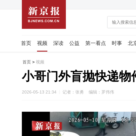
首页
视频
深读
公益
第一看点
时事
北
潮流智造局
城市好望角
海星生活社
稿件组
首页
>
视频
小哥门外盲抛快递物
2026-05-13 21:34
记者：张勇 编辑：罗伟伟