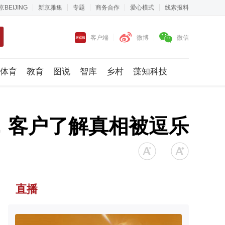
京BEIJING
新京雅集
专题
商务合作
爱心模式
线索报料
客户端
微博
微信
体育
教育
图说
智库
乡村
藻知科技
，客户了解真相被逗乐
直播