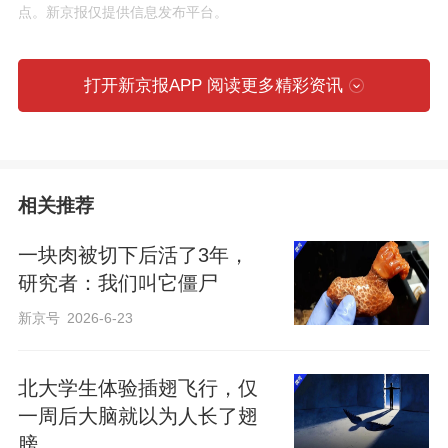
点。新京报仅提供信息发布平台。
后的冷藏环境中，草莓的经典生物钟网络
已经紊乱停摆，而一套新型生物钟网络被
打开新京报APP 阅读更多精彩资讯
激活，替代经典生物钟网络继续工作
，帮
助果实维持节律，以应对极端环境和病害
侵袭。这一发现为全面理解植物生物钟提
供了全新的视角与工具，在园艺产品储
相关推荐
运、蔬果营养品质改良及作物环境适应性
一块肉被切下后活了3年，
提升等领域有广泛的应用前景。
研究者：我们叫它僵尸
新京号
2026-6-23
北大学生体验插翅飞行，仅
一周后大脑就以为人长了翅
膀