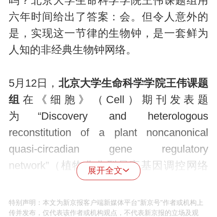
吗？北京大学生命科学学院王伟课题组用
六年时间给出了答案：会。但令人意外的
是，实现这一节律的生物钟，是一套鲜为
人知的非经典生物钟网络。
5月12日，
北京大学生命科学学院王伟课题
组
在《细胞》（Cell）期刊发表题
为“Discovery and heterologous
reconstitution of a plant noncanonical
quasi-circadian gene regulatory
network”（植物非典型昼夜基因调控网络
展开全文
的发现与异源重建）的研究论文，揭开了
谜题的重要一角。团队以鲜美且具有较高
特别声明：本文为新京报客户端新媒体平台"新京号"作者或机构上
传并发布，仅代表该作者或机构观点，不代表新京报的立场及观
经济价值的草莓为材料，
首次发现在采摘