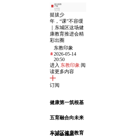
新京报客
户端
好新闻
无止境
挺拔少
年，“课”不容缓
｜东城区这场健
康教育推进会精
彩出圈
东教印象
2026-05-14
20:50
进入
东教印象
阅
读更多内容
订阅
健康第一筑根基
五育融合向未来
东城区健康教育
工作推进会