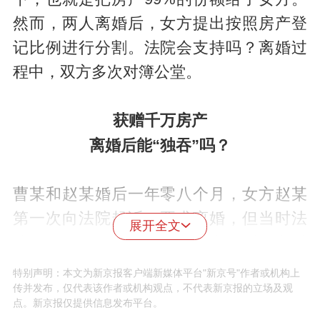
然而，两人离婚后，女方提出按照房产登
记比例进行分割。法院会支持吗？离婚过
程中，双方多次对簿公堂。
获赠千万房产
离婚后能“独吞”吗？
曹某和赵某婚后一年零八个月，女方赵某
第一次向法院起诉，要求离婚，但当时法
展开全文
院认为，两人的感情尚未完全破裂，所以
并没有判离。
特别声明：本文为新京报客户端新媒体平台"新京号"作者或机构上
传并发布，仅代表该作者或机构观点，不代表新京报的立场及观
点。新京报仅提供信息发布平台。
上海市长宁区人民法院未成年人与家事案