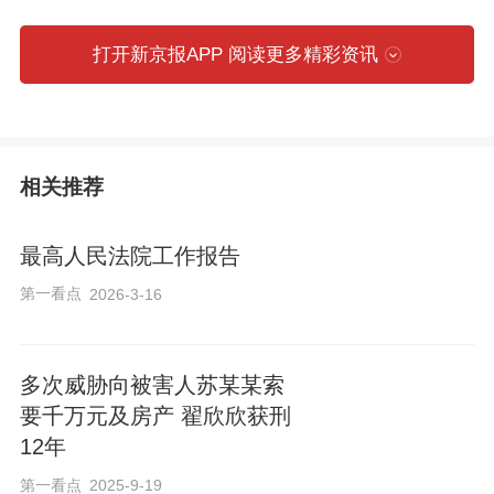
件综合审判庭副庭长 徐莉：此后双方继续
打开新京报APP 阅读更多精彩资讯
分居，一年后，赵某再次起诉，离婚态度
非常坚决，曹某也是看婚姻实在是不能维
持下去了，所以同意调解离婚。
相关推荐
最高人民法院工作报告
曹某本来以为，这场短暂的婚姻已到此为
第一看点
2026-3-16
止，可就在正式离婚半年后，赵某第三次
将曹某告上法庭。这一次，赵某手持99%
多次威胁向被害人苏某某索
份额的房产证，要求按照登记比例分割房
要千万元及房产 翟欣欣获刑
产。
12年
第一看点
2025-9-19