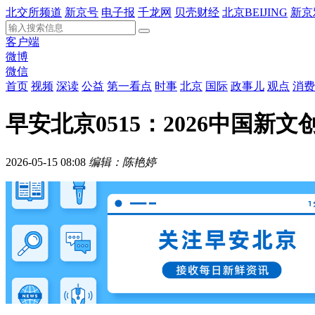
北交所频道
新京号
电子报
千龙网
贝壳财经
北京BEIJING
新京
客户端
微博
微信
首页
视频
深读
公益
第一看点
时事
北京
国际
政事儿
观点
消费
早安北京0515：2026中国
2026-05-15 08:08
编辑：陈艳婷