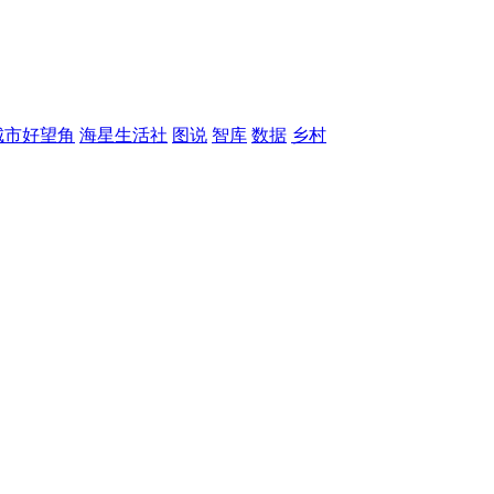
城市好望角
海星生活社
图说
智库
数据
乡村