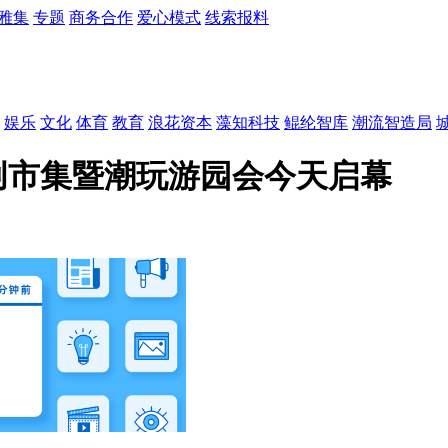
雅集
专题
商务合作
爱心模式
线索报料
娱乐
文化
体育
教育
浪花资本
藻知科技
鲲纶智库
潮流智造局
新文创市集暨潮玩游园会今天启幕