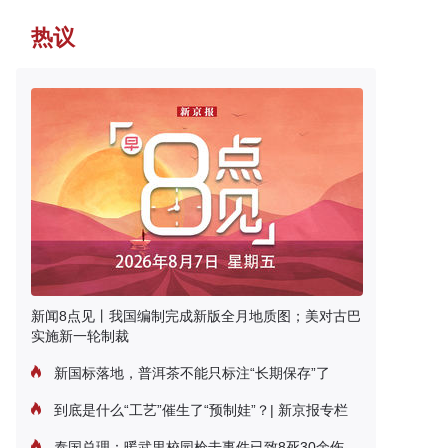
热议
新闻8点见丨我国编制完成新版全月地质图；美对古巴
实施新一轮制裁
新国标落地，普洱茶不能只标注“长期保存”了
到底是什么“工艺”催生了“预制娃”？| 新京报专栏
泰国总理：暖武里校园枪击事件已致8死30余伤