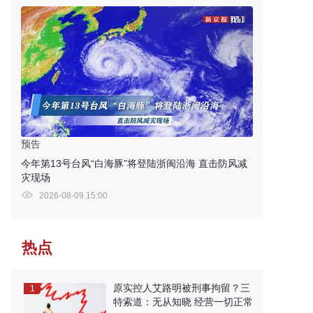
预告
今年第13号台风“白海豚”将登陆浙闽沿海 直击防风减
灾现场
2026-08-09 15:00
热点
原实控人艾路明被刑事拘留？三
1
特索道：无从知晓 经营一切正常