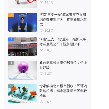
12.5万
河南“三支一扶”笔试查实存在组
2
织作弊犯罪行为，将重新组织笔
试
10.8万
河南“三支一扶”重考，维护人事
3
考试底线公平 | 新京报快评
8.6万
新冠病毒检出率仍居首位，但上
4
升趋缓
6.2万
专家解读北京楼市新政：五环内
5
限购松绑，精准惠及新市民年轻
群体
3.5万