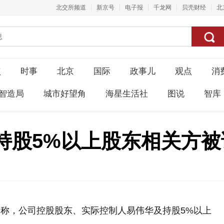
北交所频道
新京号
电子报
千龙网
贝壳财经
北
点
时事
北京
国际
政事儿
观点
消
智造局
城市好望角
海星生活社
图说
智库
持股5%以上股东相关方被
告称，公司控股股东、实际控制人易伟华及持股5%以上