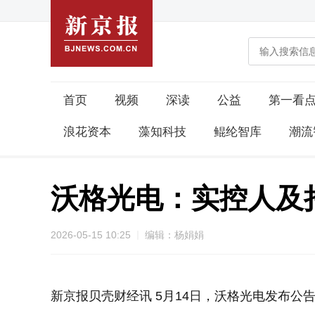
首页
视频
深读
公益
第一看
浪花资本
藻知科技
鲲纶智库
潮流
沃格光电：实控人及
2026-05-15 10:25
编辑：杨娟娟
新京报贝壳财经讯 5月14日，沃格光电发布公