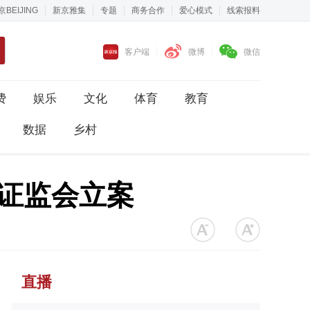
京BEIJING
新京雅集
专题
商务合作
爱心模式
线索报料
客户端
微博
微信
费
娱乐
文化
体育
教育
数据
乡村
证监会立案
直播