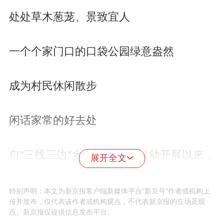
处处草木葱茏、景致宜人
一个个家门口的口袋公园绿意盎然
成为村民休闲散步
闲话家常的好去处
自“三线三边”乡村环境共治行动开展以来，
展开全文
我区各镇乡因地制宜、精准发力，盘活村
内闲置边角地块，优化提升现有口袋公园
特别声明：本文为新京报客户端新媒体平台"新京号"作者或机构上
传并发布，仅代表该作者或机构观点，不代表新京报的立场及观
景观风貌，以精细化小微景观建设，持续
点。新京报仅提供信息发布平台。
美化村容村貌，丰富群众日常休闲文化生