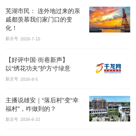
优化、植被补植、景观升级等工作。升级
芜湖市民： 连外地过来的亲
后的花园绿意环绕，新栽的绿植生机勃
戚都羡慕我们家门口的变
勃，错落的景观小品赏心悦目，成为村民
化！
茶余饭后休闲放松的首选地。
新京号
2026-7-15
【好评中国·街巷新声】
以“绣花功夫”护方寸绿意
新京号
2026-8-5
主播说雄安｜“落后村”变“幸
福村”，咋做到的？
新京号
2026-6-22