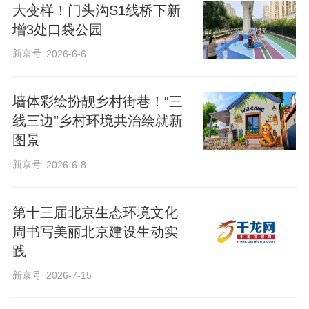
大变样！门头沟S1线桥下新
增3处口袋公园
“现在左邻右舍的村都羡慕我们，茶余饭后
有地方聊天、散步，花园植被景观提升后
新京号
2026-6-6
更漂亮了。我们村民也自发在房前屋后种
花种草，齐心协力把家园装扮得更美
墙体彩绘扮靓乡村街巷！“三
线三边”乡村环境共治绘就新
丽。”北房镇大周各庄村村民崔建辉笑着
图景
说。
新京号
2026-6-8
第十三届北京生态环境文化
周书写美丽北京建设生动实
践
新京号
2026-7-15