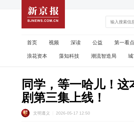
首页
视频
深读
公益
第一看
浪花资本
藻知科技
潮流智造局
城
同学，等一哈儿！这
剧第三集上线！
文明遵义
2026-05-17 12:50