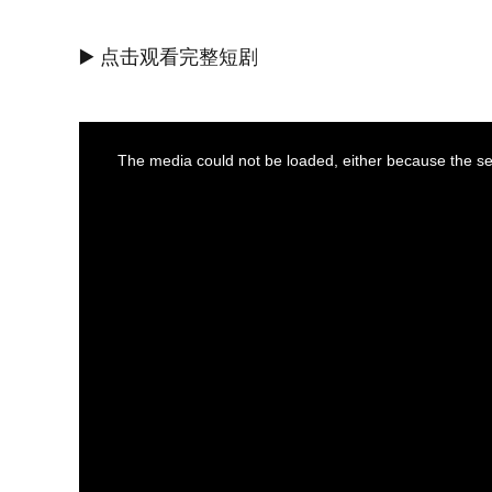
▶️ 点击观看完整短剧
This
The media could not be loaded, either because the ser
is
a
modal
window.