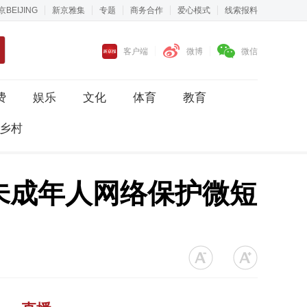
京BEIJING
新京雅集
专题
商务合作
爱心模式
线索报料
客户端
微博
微信
费
娱乐
文化
体育
教育
乡村
未成年人网络保护微短