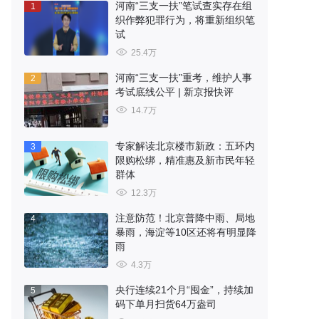
河南“三支一扶”笔试查实存在组
1
织作弊犯罪行为，将重新组织笔
试
25.4万
河南“三支一扶”重考，维护人事
2
考试底线公平 | 新京报快评
14.7万
专家解读北京楼市新政：五环内
3
限购松绑，精准惠及新市民年轻
群体
12.3万
注意防范！北京普降中雨、局地
4
暴雨，海淀等10区还将有明显降
雨
4.3万
央行连续21个月“囤金”，持续加
5
码下单月扫货64万盎司