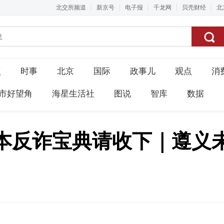
北交所频道
新京号
电子报
千龙网
贝壳财经
北
点
时事
北京
国际
政事儿
观点
消
市好望角
海星生活社
图说
智库
数据
本反诈宝典请收下｜遵义