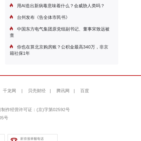
用AI造出新病毒意味着什么？会威胁人类吗？
台州发布《告全体市民书》
中国东方电气集团原党组副书记、董事宋致远被
查
你也在算北京购房账？公积金最高340万，非京
籍社保1年
千龙网
|
贝壳财经
|
腾讯网
|
百度
制作经营许可证：(京)字第02592号
05号