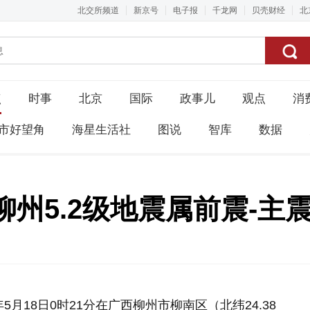
北交所频道
新京号
电子报
千龙网
贝壳财经
北
点
时事
北京
国际
政事儿
观点
消
市好望角
海星生活社
图说
智库
数据
州5.2级地震属前震-主
月18日0时21分在广西柳州市柳南区（北纬24.38