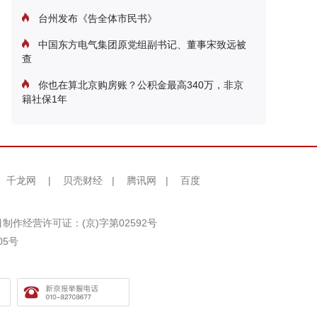
台州发布《告全体市民书》
中国东方电气集团原党组副书记、董事宋致远被
查
你也在算北京购房账？公积金最高340万，非京
籍社保1年
千龙网
|
贝壳财经
|
腾讯网
|
百度
制作经营许可证：(京)字第02592号
05号