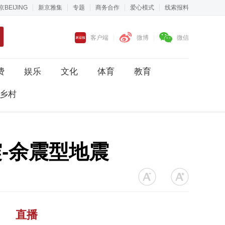
京BEIJING
新京雅集
专题
商务合作
爱心模式
线索报料
客户端
微博
微信
费
娱乐
文化
体育
教育
乡村
震-余震型地震
直播