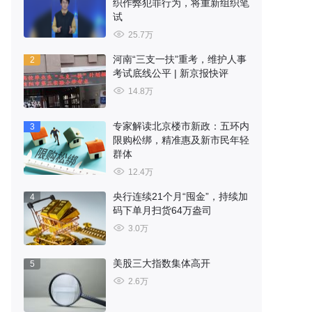
织作弊犯罪行为，将重新组织笔
试
25.7万
河南“三支一扶”重考，维护人事
2
考试底线公平 | 新京报快评
14.8万
专家解读北京楼市新政：五环内
3
限购松绑，精准惠及新市民年轻
群体
12.4万
央行连续21个月“囤金”，持续加
4
码下单月扫货64万盎司
3.0万
美股三大指数集体高开
5
2.6万