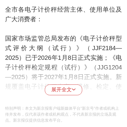
全市各电子计价秤经营主体、使用单位及
广大消费者：
国家市场监管总局发布的《电子计价秤型
式评价大纲（试行）》（JJF2184—
2025）已于2026年1月8日正式实施；《电
子计价秤检定规程（试行）》（JJG1204
—2025）将于2027年1月8日正式实施。新
规覆盖电子计价秤生产、维修、检定、使
展开全文
用各环节，强化防作弊与信息可追溯技术
要求，更好维护消费者权益。为确保新规
特别声明：本文为新京报客户端新媒体平台"新京号"作者或机构上
传并发布，仅代表该作者或机构观点，不代表新京报的立场及观
落地见效，现就有关事项提醒如下：
点。新京报仅提供信息发布平台。