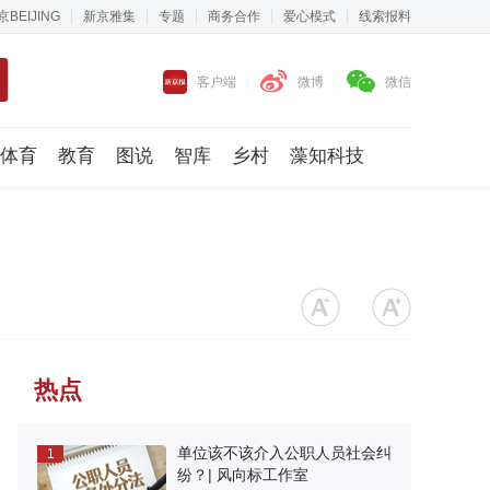
京BEIJING
新京雅集
专题
商务合作
爱心模式
线索报料
客户端
微博
微信
体育
教育
图说
智库
乡村
藻知科技
热点
单位该不该介入公职人员社会纠
1
纷？| 风向标工作室