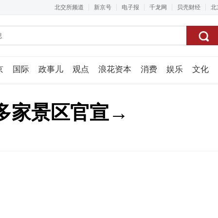
北交所频道
新京号
电子报
千龙网
贝壳财经
北
京
国际
政事儿
观点
浪花资本
消费
娱乐
文化
视频组
多家景区官宣→