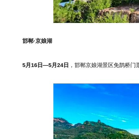
邯郸·京娘湖
5月16日—5月24日
，邯郸京娘湖景区免鹊桥门