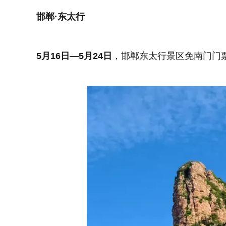
邯郸·东太行
5月16日—5月24日
，邯郸东太行景区免南门门