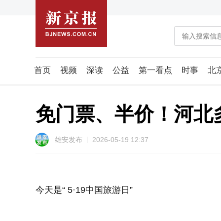
首页
视频
深读
公益
第一看点
时事
北
潮流智造局
城市好望角
海星生活社
稿件组
免门票、半价！河北
雄安发布
2026-05-19 12:37
今天是“ 5·19中国旅游日”