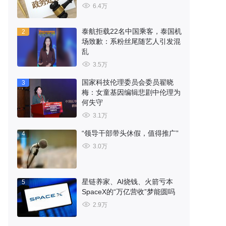
6.4万
泰航拒载22名中国乘客，泰国机
2
场致歉：系粉丝尾随艺人引发混
乱
3.5万
国家科技伦理委员会委员翟晓
3
梅：女童基因编辑悲剧中伦理为
何失守
3.1万
“领导干部带头休假，值得推广”
4
3.0万
星链养家、AI烧钱、火箭亏本
5
SpaceX的“万亿营收”梦能圆吗
2.9万