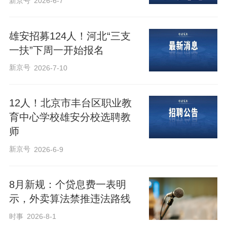
新京号
2026-6-7
的20%；
雄安招募124人！河北“三支
7.申请一次性建设（改造）补助，建设和
一扶”下周一开始报名
改造过程中未使用财政资金。申请运营补
新京号
2026-7-10
助，运营过程中未使用财政资金。
12人！北京市丰台区职业教
四、补助标准
育中心学校雄安分校选聘教
师
补助分为一次性建设（改造）补助和运营
新京号
2026-6-9
补助两类：
8月新规：个贷息费一表明
示，外卖算法禁推违法路线
时事
2026-8-1