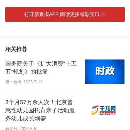
打开新京报APP 阅读更多精彩资讯
三、补助条件
申请补助的托育机构需满足以下基本条
件：
相关推荐
国务院关于《扩大消费“十五
1.依法登记，在卫生健康行政部门完成备
五”规划》的批复
案；
第一看点
2026-7-13
2.收托3岁以下婴幼儿（或已满3岁但未满
3个月57万余人次！北京普
足幼儿园入园年龄的幼儿）；
惠性幼儿园托育亲子活动服
务幼儿成长刚需
3.经服务质量评估，被认定为三星、四星
新京号
2026-6-5