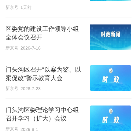
系建设，因地制宜发展新质生产力。加强
新京号
1天前
二季度和全年经济运行调度，保持发展热
度和良好态势。深化群众身边不正之风和
区委党的建设工作领导小组
腐败问题集中整治，用心用情做好民生工
全体会议召开
作。统筹发展和安全，压实安全生产责
新京号
2026-7-16
任，全面细致抓好防汛备汛和灾后恢复重
建，维护区域和谐稳定。
门头沟区召开“以案为鉴、以
案促改”警示教育大会
会上，区领导焦宝军、宫吉成、高志庆、
新京号
2026-7-23
刘敏华、季学伟、兰雄景、周媛、蔺国
华、韩健交流了学习体会。
门头沟区委理论学习中心组
召开学习（扩大）会议
新京号
2026-8-1
END