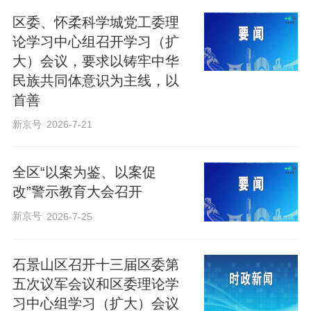
积极回应民生关切。坚持“当下改”和“长久
区委、怀柔科学城党工委理
立”相结合，完善管理监督各项制度，形成
论学习中心组召开学习（扩
大）会议，要求以铸牢中华
抓源治本长效机制。
民族共同体意识为主线，以
首善
张强要求，要以实干实绩推动区域高质量
新京号
2026-7-21
发展。立足区域功能定位和“换挡提速”阶段
性特征，扎实推进“一区、五高地”建设。推
全区“以案为鉴、以案促
动科技创新和产业发展深度融合，强化国
改”警示教育大会召开
家战略科技力量建设和协同，同步考虑科
新京号
2026-7-25
研攻关和成果转化，探索推进科技创新和
产业发展一致性评估，以原创性颠覆性科
石景山区召开十三届区委第
技创新培育壮大新兴支柱产业和未来产
五次议军会议和区委理论学
业，以高质量科技供给推进现代化产业体
习中心组学习（扩大）会议