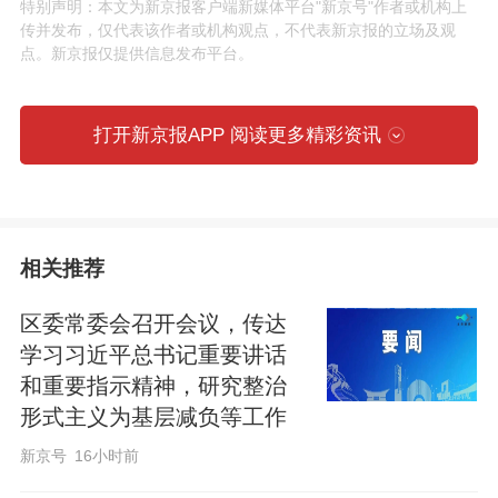
特别声明：本文为新京报客户端新媒体平台"新京号"作者或机构上
传并发布，仅代表该作者或机构观点，不代表新京报的立场及观
张强强调，要进一步增强党性修养。区委
点。新京报仅提供信息发布平台。
常委会发挥好示范带动作用，引导党员干
部深刻领悟树牢正确政绩观的重要意义，
打开新京报APP 阅读更多精彩资讯
坚定拥护“两个确立”、坚决做到“两个维
护”，在学深悟透中提高党性修养、筑牢干
事创业思想根基。坚持学以致用、以知促
行，把学习成果转化为推动高质量发展的
相关推荐
实际成效。要动真碰硬抓好问题查改。坚
区委常委会召开会议，传达
持问题导向，动态管理、及时更新问题清
学习习近平总书记重要讲话
单，切实把问题改彻底、改到位。扎实做
和重要指示精神，研究整治
好新官不理旧账突出问题集中整治，开展
形式主义为基层减负等工作
好解决历史遗留问题攻坚行动和“下基层、
新京号
16小时前
跑工单、走流程、蹲点位”两个专项工作，