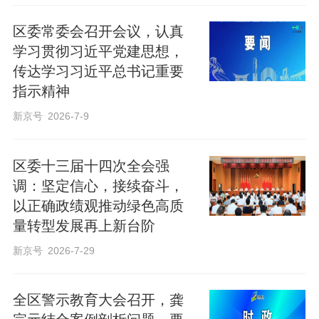
区委常委会召开会议，认真
【转载请注明来源：北京怀柔公众号】
学习贯彻习近平党建思想，
传达学习习近平总书记重要
文字：蒋嘉琦
指示精神
新京号
2026-7-9
编辑：彭渴芯
区委十三届十四次全会强
调：坚定信心，接续奋斗，
以正确政绩观推动绿色高质
量转型发展再上新台阶
新京号
2026-7-29
全区警示教育大会召开，龚