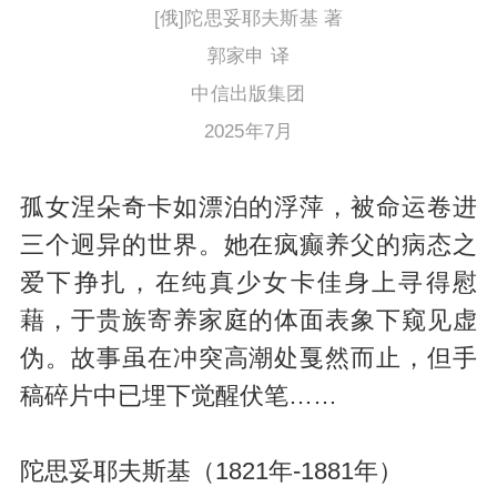
[俄]陀思妥耶夫斯基 著
郭家申 译
中信出版集团
2025年7月
孤女涅朵奇卡如漂泊的浮萍，被命运卷进
三个迥异的世界。她在疯癫养父的病态之
爱下挣扎，在纯真少女卡佳身上寻得慰
藉，于贵族寄养家庭的体面表象下窥见虚
伪。故事虽在冲突高潮处戛然而止，但手
稿碎片中已埋下觉醒伏笔……
陀思妥耶夫斯基（1821年-1881年）