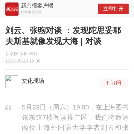
新京报客户端
立即打开
好新闻 无止境
刘云、张煦对谈 ：发现陀思妥耶
夫斯基就像发现大海 | 对谈
新京报 编辑 张婷
2026-05-20 18:08
文化现场
订阅
5月23日（周六）19:00，在上海图书
馆东馆7楼阅读推广区，我们将邀请
两位上海外国语大学学者刘云和张