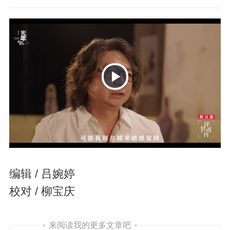
P
编辑 / 吕婉婷
校对 / 柳宝庆
l
来阅读我的更多文章吧