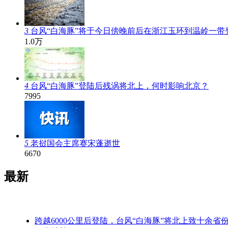
3
台风“白海豚”将于今日傍晚前后在浙江玉环到温岭一带
1.0万
4
台风“白海豚”登陆后残涡将北上，何时影响北京？
7995
5
老挝国会主席赛宋蓬逝世
6670
最新
跨越6000公里后登陆，台风“白海豚”将北上致十余省