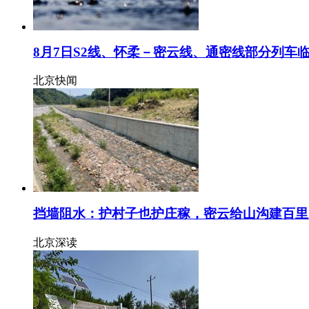
8月7日S2线、怀柔－密云线、通密线部分列车
北京快闻
挡墙阻水：护村子也护庄稼，密云给山沟建百里
北京深读