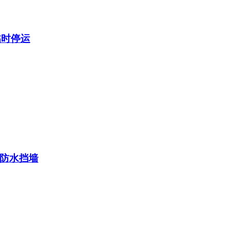
临时停运
防水挡墙