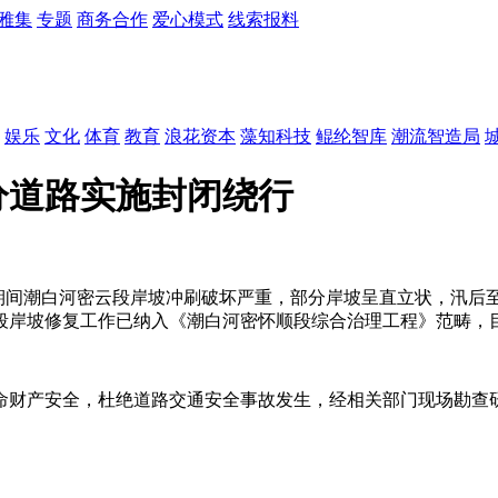
雅集
专题
商务合作
爱心模式
线索报料
娱乐
文化
体育
教育
浪花资本
藻知科技
鲲纶智库
潮流智造局
分道路实施封闭绕行
库泄流期间潮白河密云段岸坡冲刷破坏严重，部分岸坡呈直立状，
段岸坡修复工作已纳入《潮白河密怀顺段综合治理工程》范畴，
命财产安全，杜绝道路交通安全事故发生，经相关部门现场勘查