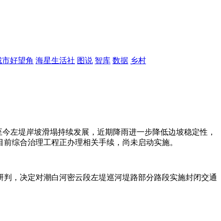
城市好望角
海星生活社
图说
智库
数据
乡村
汛后至今左堤岸坡滑塌持续发展，近期降雨进一步降低边坡稳定性，
目前综合治理工程正办理相关手续，尚未启动实施。
研判，决定对潮白河密云段左堤巡河堤路部分路段实施封闭交通