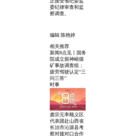
正接受省纪委监
委纪律审查和监
察调查。
编辑 陈艳婷
相关推荐
新闻8点见丨国务
院成立留神峪煤
矿事故调查组；
疲劳驾驶认定“三
问三答”
时事
龚宗元率顺义区
代表团赴山西省
长治市沁源县考
察对接对口合作